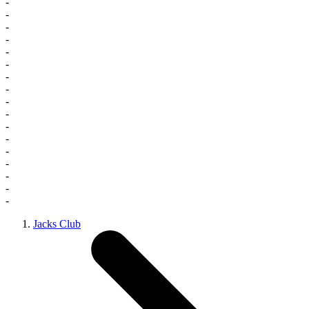
-
-
-
-
-
-
-
-
-
-
-
-
-
-
-
-
-
Jacks Club