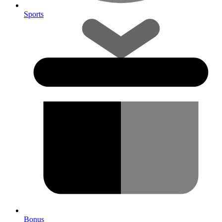
Sports
Bonus