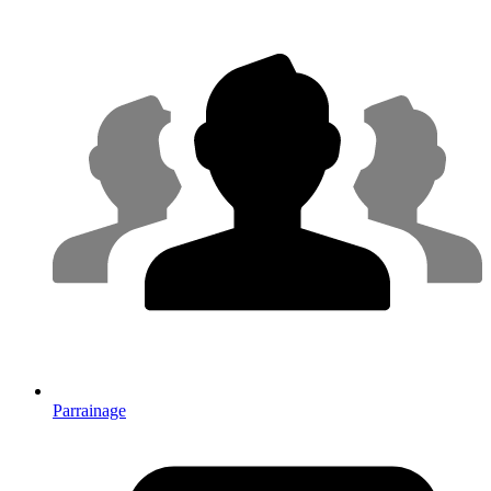
Parrainage