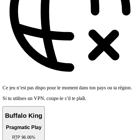
Ce jeu n’est pas dispo pour le moment dans ton pays ou ta région.
Si tu utilises un VPN, coupe-le s’il te plaît.
Buffalo King
Pragmatic Play
RTP
96.06%