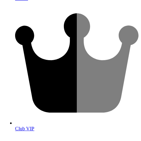
Club VIP