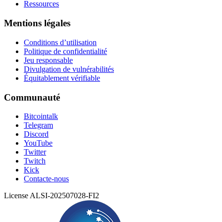
Ressources
Mentions légales
Conditions d’utilisation
Politique de confidentialité
Jeu responsable
Divulgation de vulnérabilités
Équitablement vérifiable
Communauté
Bitcointalk
Telegram
Discord
YouTube
Twitter
Twitch
Kick
Contacte-nous
License ALSI-202507028-FI2