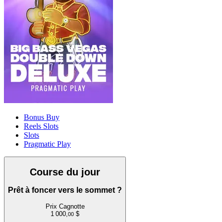
Bonus Buy
Reels Slots
Slots
Pragmatic Play
Course du jour
Prêt à foncer vers le sommet ?
Prix
Cagnotte
1
000
,
$
00