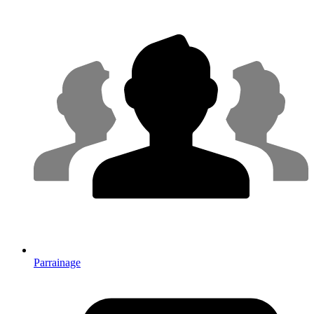
Parrainage