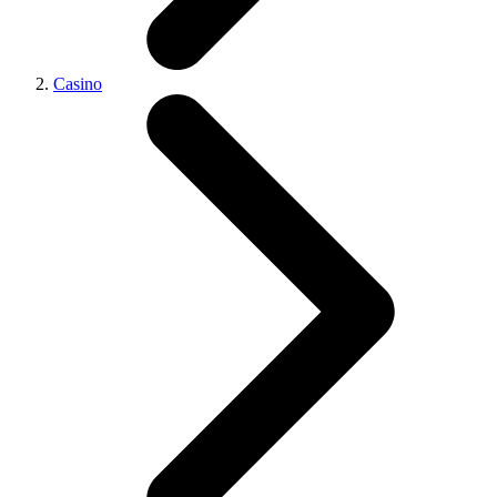
Casino