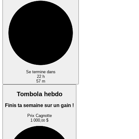
Se termine dans
22
h
57
m
Tombola hebdo
Finis ta semaine sur un gain !
Prix
Cagnotte
1
000
,
$
00