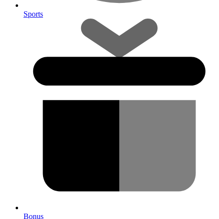
Sports
Bonus