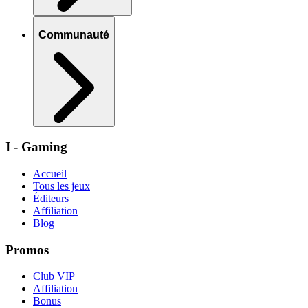
Communauté
I - Gaming
Accueil
Tous les jeux
Éditeurs
Affiliation
Blog
Promos
Club VIP
Affiliation
Bonus