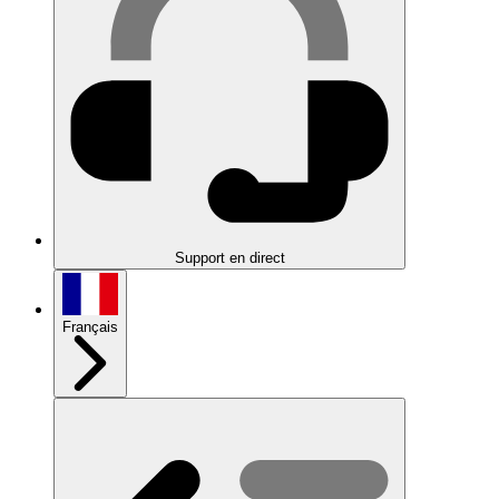
Support en direct
Français