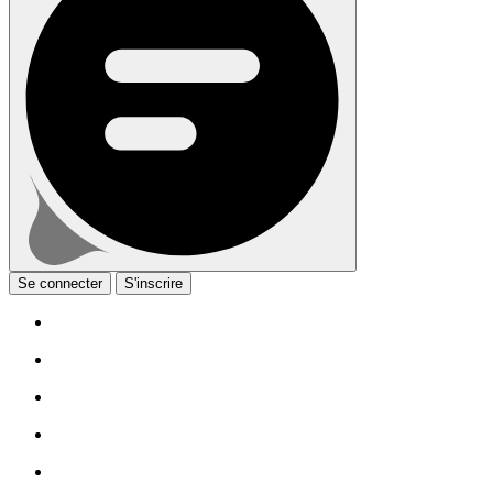
Se connecter
S'inscrire