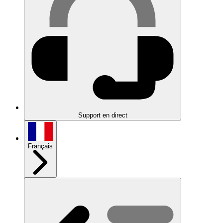
Support en direct
Français