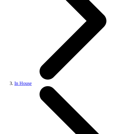
In House