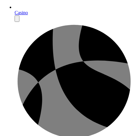
Casino