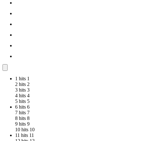
1 hits
1
2 hits
2
3 hits
3
4 hits
4
5 hits
5
6 hits
6
7 hits
7
8 hits
8
9 hits
9
10 hits
10
11 hits
11
12 hits
12