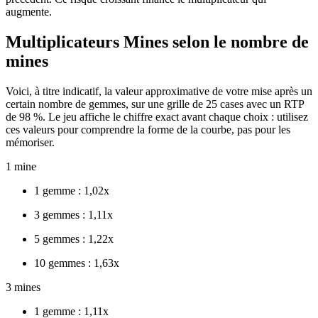
augmente.
Multiplicateurs Mines selon le nombre de
mines
Voici, à titre indicatif, la valeur approximative de votre mise après un
certain nombre de gemmes, sur une grille de 25 cases avec un RTP
de 98 %. Le jeu affiche le chiffre exact avant chaque choix : utilisez
ces valeurs pour comprendre la forme de la courbe, pas pour les
mémoriser.
1 mine
1 gemme : 1,02x
3 gemmes : 1,11x
5 gemmes : 1,22x
10 gemmes : 1,63x
3 mines
1 gemme : 1,11x