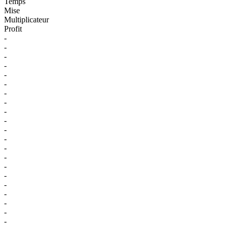
Temps
Mise
Multiplicateur
Profit
-
-
-
-
-
-
-
-
-
-
-
-
-
-
-
-
-
-
-
-
-