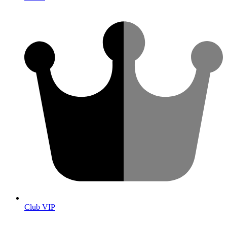
Club VIP