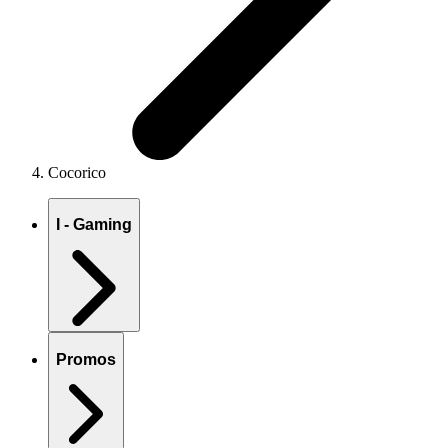
Cocorico
I - Gaming
Promos