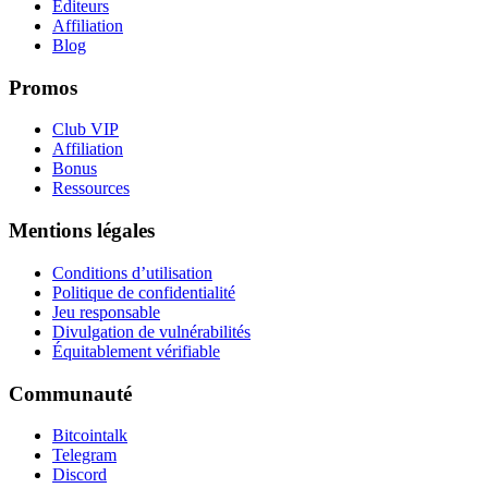
Éditeurs
Affiliation
Blog
Promos
Club VIP
Affiliation
Bonus
Ressources
Mentions légales
Conditions d’utilisation
Politique de confidentialité
Jeu responsable
Divulgation de vulnérabilités
Équitablement vérifiable
Communauté
Bitcointalk
Telegram
Discord