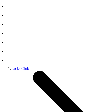
-
-
-
-
-
-
-
-
-
-
-
-
-
-
Jacks Club