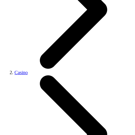
Casino