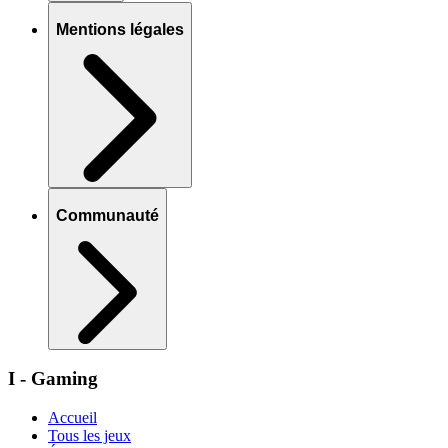
Mentions légales
Communauté
I - Gaming
Accueil
Tous les jeux