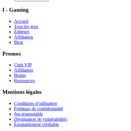
I - Gaming
Accueil
Tous les jeux
Éditeurs
Affiliation
Blog
Promos
Club VIP
Affiliation
Bonus
Ressources
Mentions légales
Conditions d’utilisation
Politique de confidentialité
Jeu responsable
Divulgation de vulnérabilités
Équitablement vérifiable