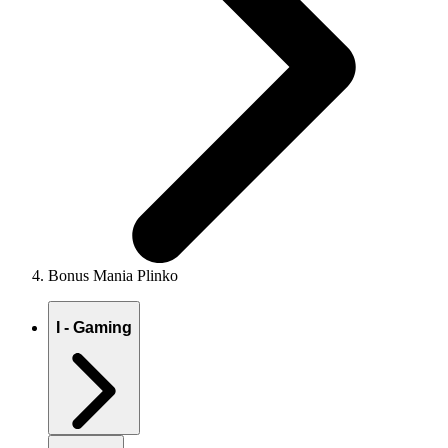
Bonus Mania Plinko
I - Gaming