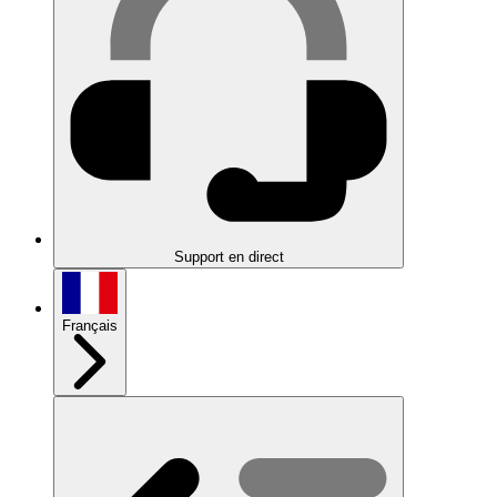
Support en direct
Français