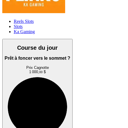
Reels Slots
Slots
Ka Gaming
Course du jour
Prêt à foncer vers le sommet ?
Prix
Cagnotte
1
000
,
$
00