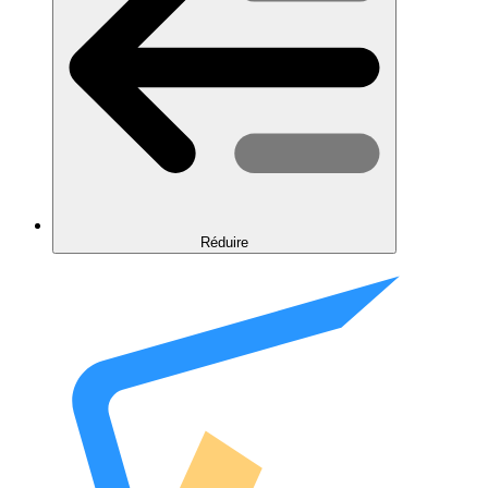
Réduire