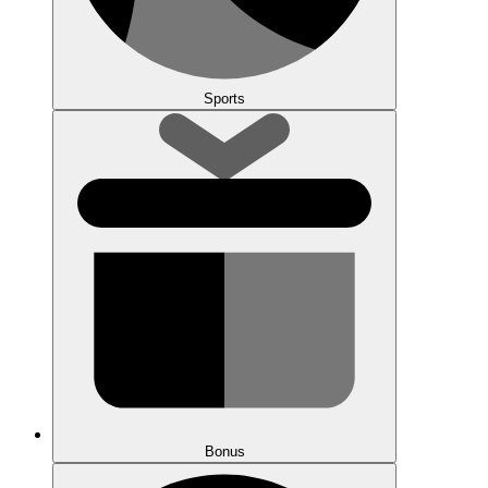
Sports
Bonus