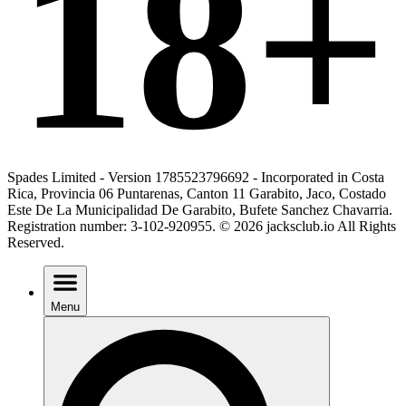
18+
Spades Limited - Version 1785523796692 - Incorporated in Costa
Rica, Provincia 06 Puntarenas, Canton 11 Garabito, Jaco, Costado
Este De La Municipalidad De Garabito, Bufete Sanchez Chavarria.
Registration number: 3-102-920955. © 2026 jacksclub.io All Rights
Reserved.
Menu