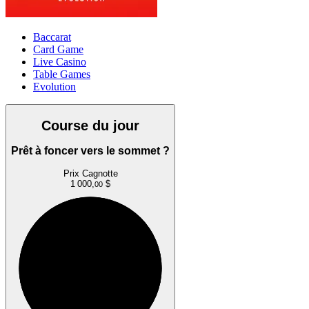
Baccarat
Card Game
Live Casino
Table Games
Evolution
Course du jour
Prêt à foncer vers le sommet ?
Prix
Cagnotte
1
000
,
$
00