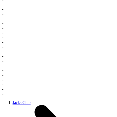
-
-
-
-
-
-
-
-
-
-
-
-
-
-
-
-
-
-
-
-
Jacks Club