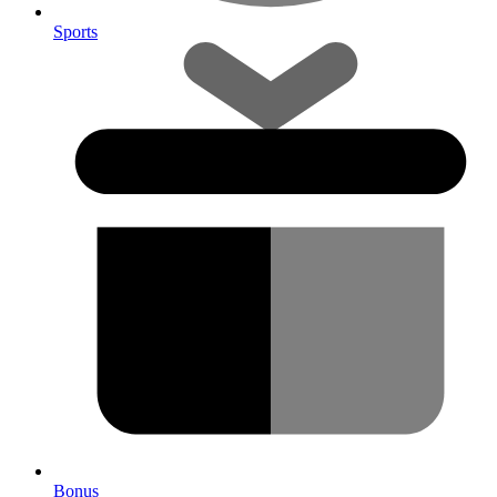
Sports
Bonus