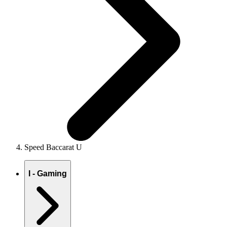
Speed Baccarat U
I - Gaming