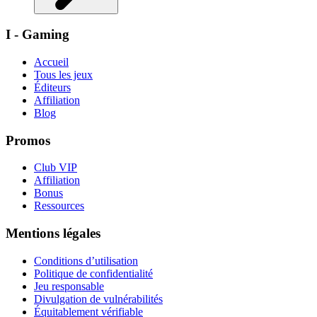
I - Gaming
Accueil
Tous les jeux
Éditeurs
Affiliation
Blog
Promos
Club VIP
Affiliation
Bonus
Ressources
Mentions légales
Conditions d’utilisation
Politique de confidentialité
Jeu responsable
Divulgation de vulnérabilités
Équitablement vérifiable