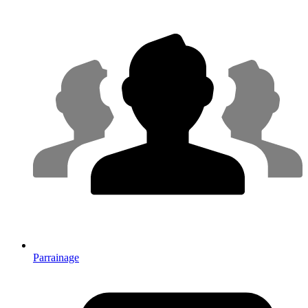
Parrainage