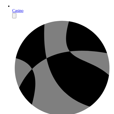
Casino