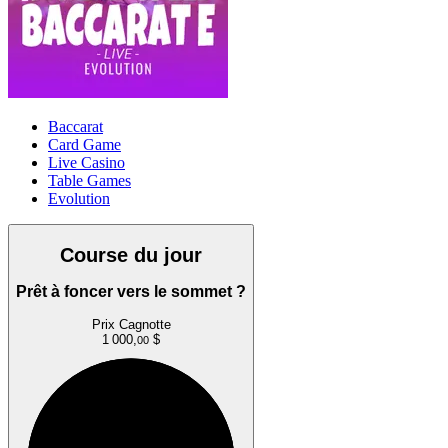
Baccarat
Card Game
Live Casino
Table Games
Evolution
Course du jour
Prêt à foncer vers le sommet ?
Prix
Cagnotte
1
000
,
$
00