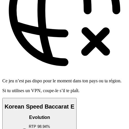
Ce jeu n’est pas dispo pour le moment dans ton pays ou ta région.
Si tu utilises un VPN, coupe-le s’il te plaît.
Korean Speed Baccarat E
Evolution
RTP
98.94%