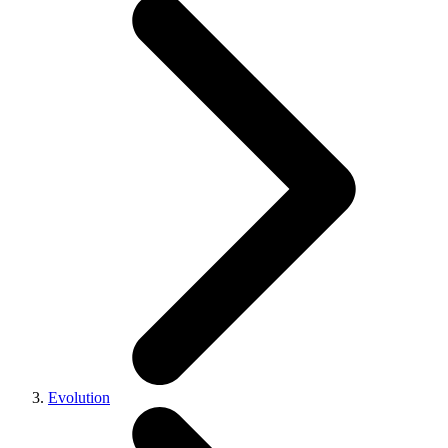
Evolution