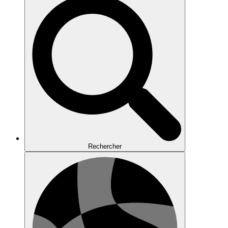
Rechercher