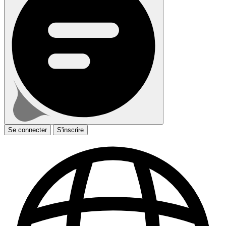
Se connecter
S'inscrire