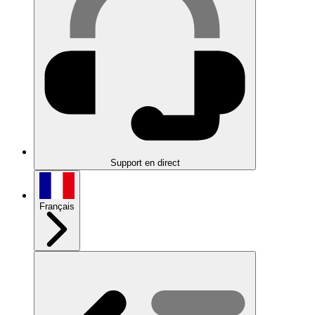
Support en direct
Français