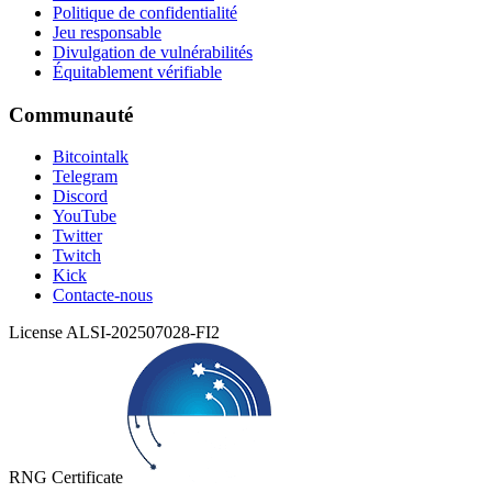
Politique de confidentialité
Jeu responsable
Divulgation de vulnérabilités
Équitablement vérifiable
Communauté
Bitcointalk
Telegram
Discord
YouTube
Twitter
Twitch
Kick
Contacte-nous
License ALSI-202507028-FI2
RNG Certificate