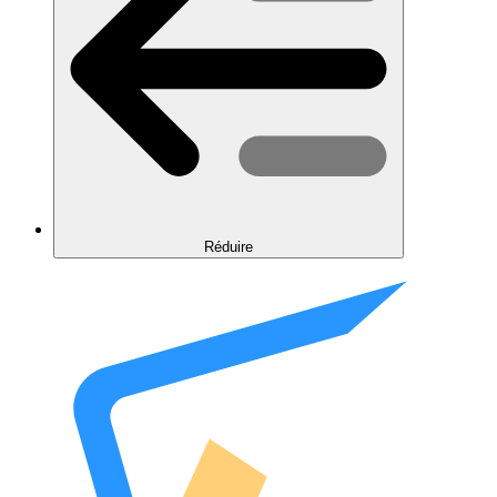
Réduire