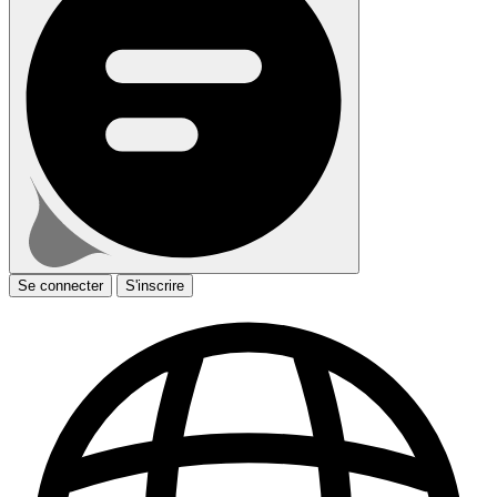
Se connecter
S'inscrire