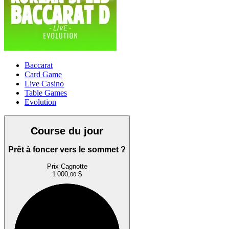
Baccarat
Card Game
Live Casino
Table Games
Evolution
Course du jour
Prêt à foncer vers le sommet ?
Prix
Cagnotte
1
000
,
$
00