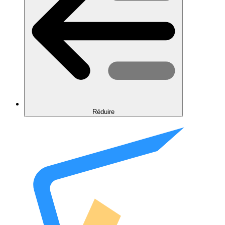
Réduire