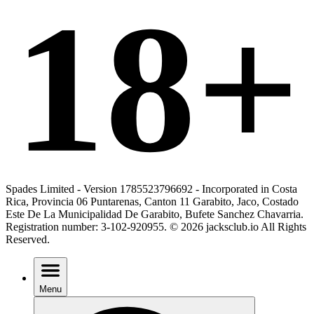
18+
Spades Limited - Version 1785523796692 - Incorporated in Costa
Rica, Provincia 06 Puntarenas, Canton 11 Garabito, Jaco, Costado
Este De La Municipalidad De Garabito, Bufete Sanchez Chavarria.
Registration number: 3-102-920955. © 2026 jacksclub.io All Rights
Reserved.
Menu