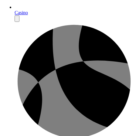
Casino