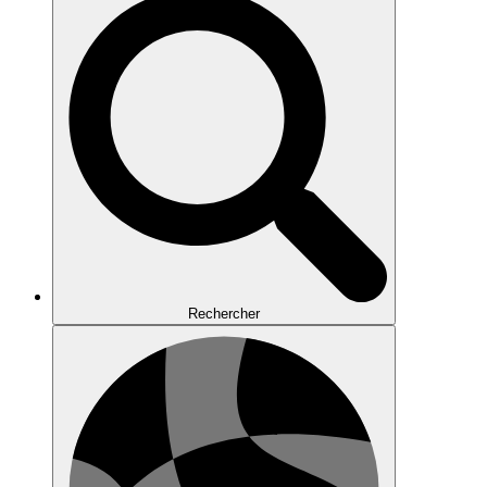
Rechercher