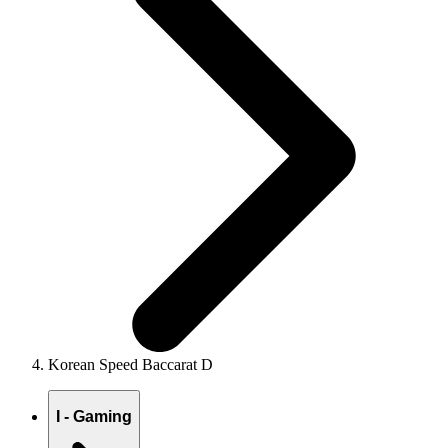
Korean Speed Baccarat D
I - Gaming