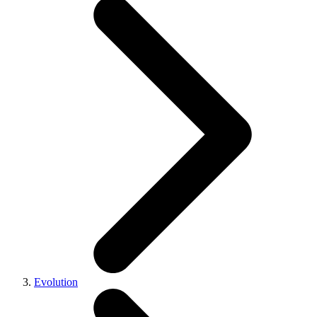
Evolution