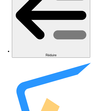
Réduire