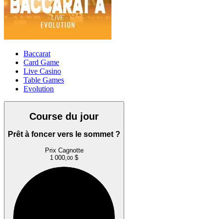
Baccarat
Card Game
Live Casino
Table Games
Evolution
Course du jour
Prêt à foncer vers le sommet ?
Prix
Cagnotte
1
000
,
$
00