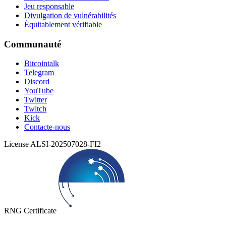
Jeu responsable
Divulgation de vulnérabilités
Équitablement vérifiable
Communauté
Bitcointalk
Telegram
Discord
YouTube
Twitter
Twitch
Kick
Contacte-nous
License ALSI-202507028-FI2
RNG Certificate