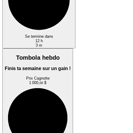
Se termine dans
12
h
3
m
Tombola hebdo
Finis ta semaine sur un gain !
Prix
Cagnotte
1
000
,
$
00