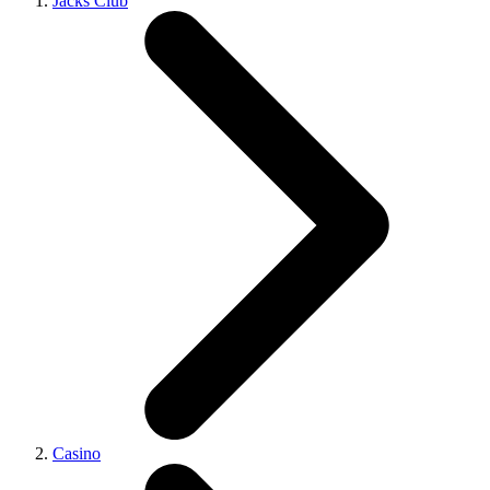
Jacks Club
Casino