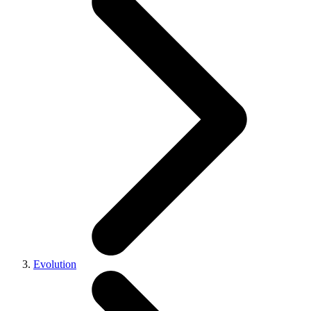
Evolution