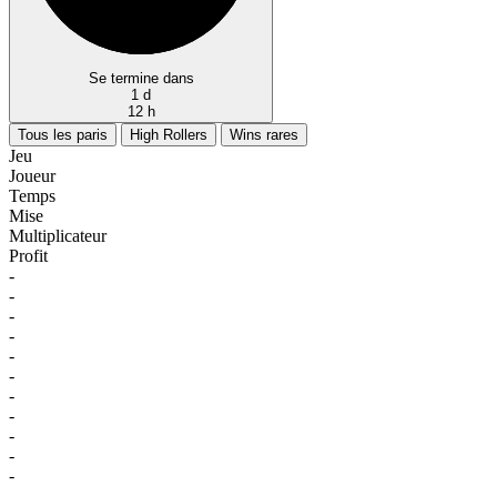
Se termine dans
1
d
12
h
Tous les paris
High Rollers
Wins rares
Jeu
Joueur
Temps
Mise
Multiplicateur
Profit
-
-
-
-
-
-
-
-
-
-
-
-