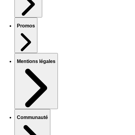
Promos
Mentions légales
Communauté