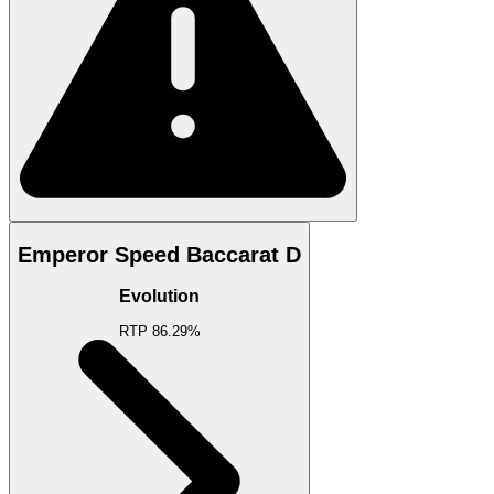
Emperor Speed Baccarat D
Evolution
RTP
86.29%