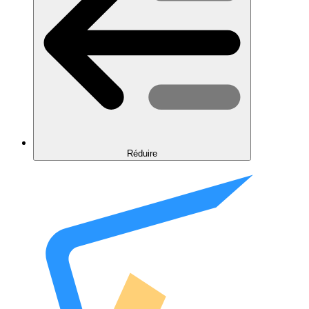
Réduire