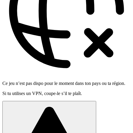
Ce jeu n’est pas dispo pour le moment dans ton pays ou ta région.
Si tu utilises un VPN, coupe-le s’il te plaît.