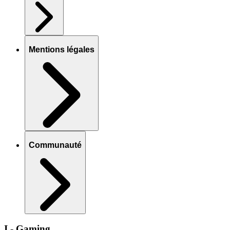
Mentions légales
Communauté
I - Gaming