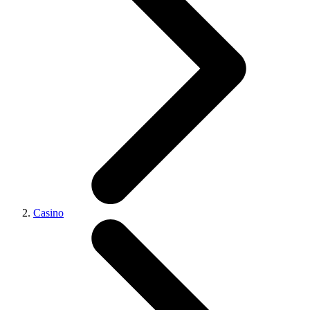
Casino