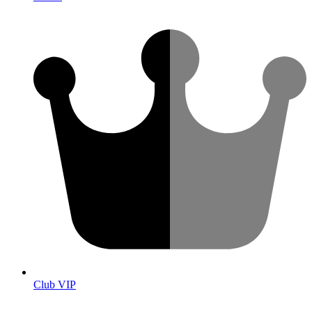
Club VIP