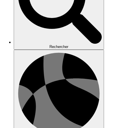
Rechercher