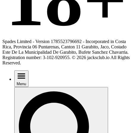
Spades Limited - Version 1785523796692 - Incorporated in Costa
Rica, Provincia 06 Puntarenas, Canton 11 Garabito, Jaco, Costado
Este De La Municipalidad De Garabito, Bufete Sanchez Chavarria.
Registration number: 3-102-920955. © 2026 jacksclub.io All Rights
Reserved.
Menu