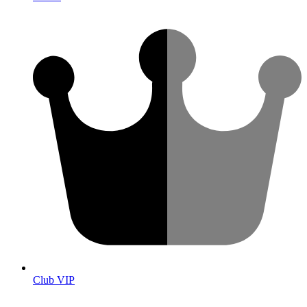
Club VIP