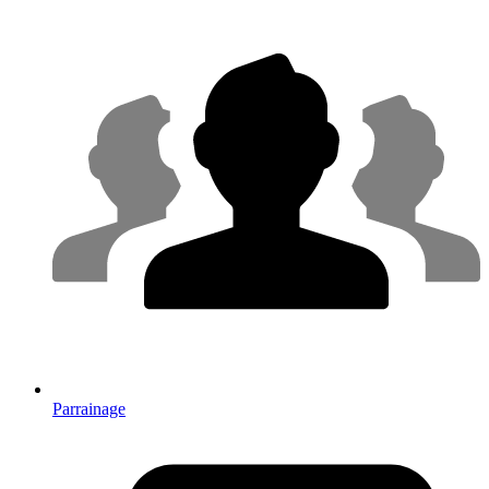
Parrainage