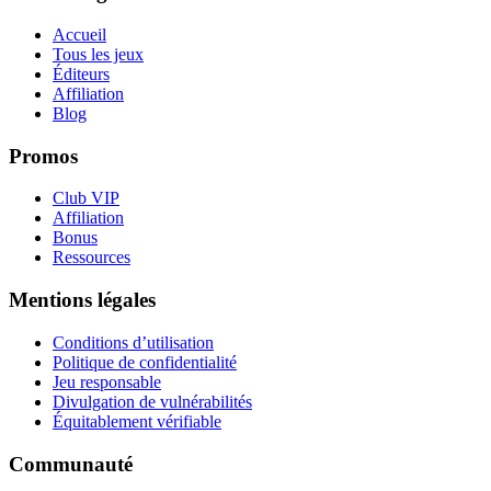
Accueil
Tous les jeux
Éditeurs
Affiliation
Blog
Promos
Club VIP
Affiliation
Bonus
Ressources
Mentions légales
Conditions d’utilisation
Politique de confidentialité
Jeu responsable
Divulgation de vulnérabilités
Équitablement vérifiable
Communauté