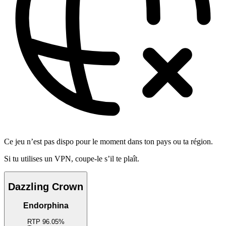
Ce jeu n’est pas dispo pour le moment dans ton pays ou ta région.
Si tu utilises un VPN, coupe-le s’il te plaît.
Dazzling Crown
Endorphina
RTP
96.05%