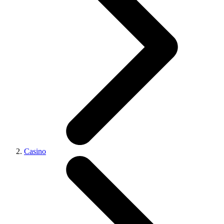
Casino