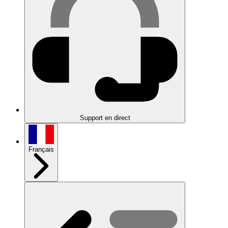
Support en direct
Français