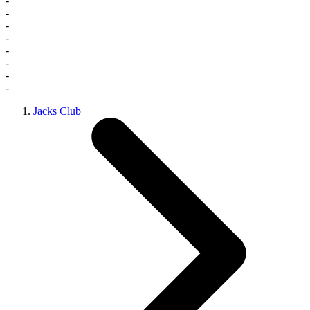
-
-
-
-
-
-
-
-
Jacks Club