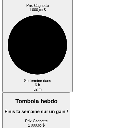
Prix
Cagnotte
1
000
,
$
00
Se termine dans
6
h
52
m
Tombola hebdo
Finis ta semaine sur un gain !
Prix
Cagnotte
1
000
,
$
00