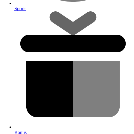
Sports
Bonus