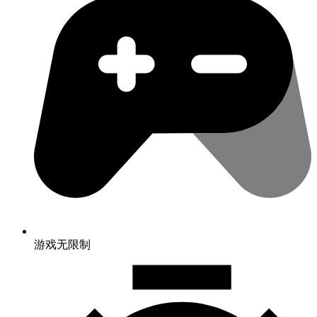
游戏无限制