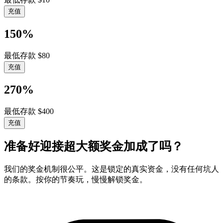
充值
150%
最低存款
$
80
充值
270%
最低存款
$
400
充值
准备好迎接超大额奖金加成了吗？
我们的奖金机制很公平。这是锁定的真实资金，没有任何坑人
的条款。按你的节奏玩，慢慢解锁奖金。