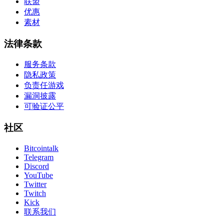
联盟
优惠
素材
法律条款
服务条款
隐私政策
负责任游戏
漏洞披露
可验证公平
社区
Bitcointalk
Telegram
Discord
YouTube
Twitter
Twitch
Kick
联系我们