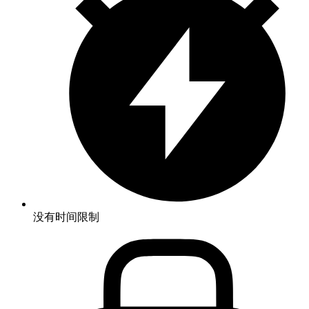
没有时间限制