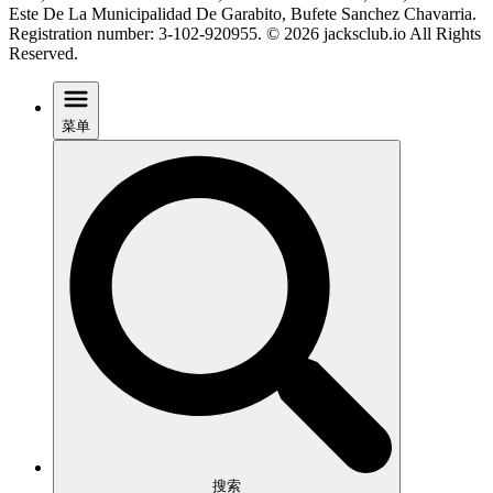
Este De La Municipalidad De Garabito, Bufete Sanchez Chavarria.
Registration number: 3-102-920955. © 2026 jacksclub.io All Rights
Reserved.
菜单
搜索