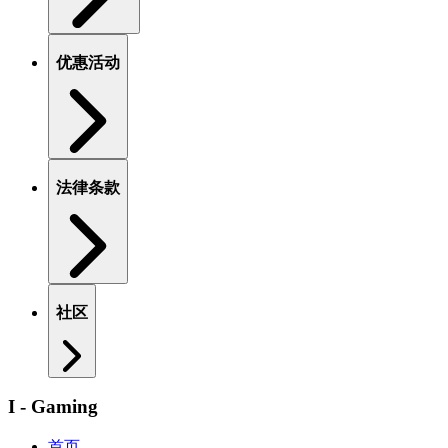
优惠活动
法律条款
社区
I - Gaming
首页