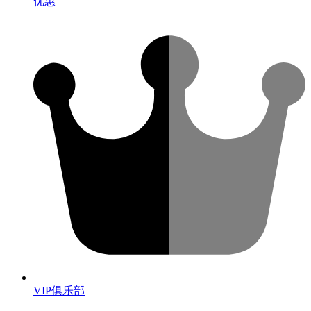
优惠
VIP俱乐部