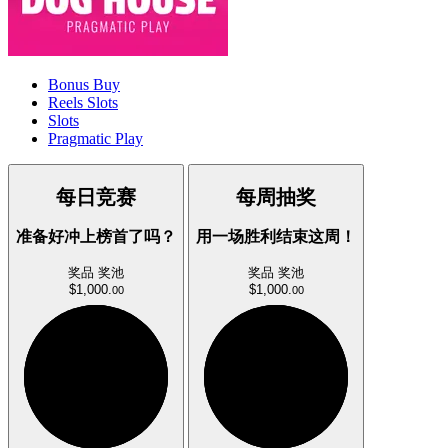
Bonus Buy
Reels Slots
Slots
Pragmatic Play
每日竞赛
每周抽奖
准备好冲上榜首了吗？
用一场胜利结束这周！
奖品
奖池
奖品
奖池
$
1
,
000
.
$
1
,
000
.
00
00