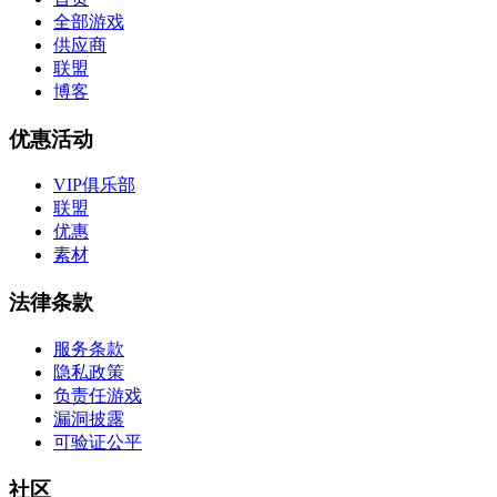
全部游戏
供应商
联盟
博客
优惠活动
VIP俱乐部
联盟
优惠
素材
法律条款
服务条款
隐私政策
负责任游戏
漏洞披露
可验证公平
社区