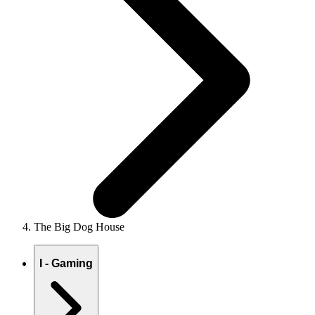
The Big Dog House
I - Gaming