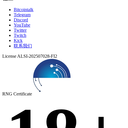
Bitcointalk
Telegram
Discord
YouTube
Twitter
Twitch
Kick
联系我们
License ALSI-202507028-FI2
RNG Certificate