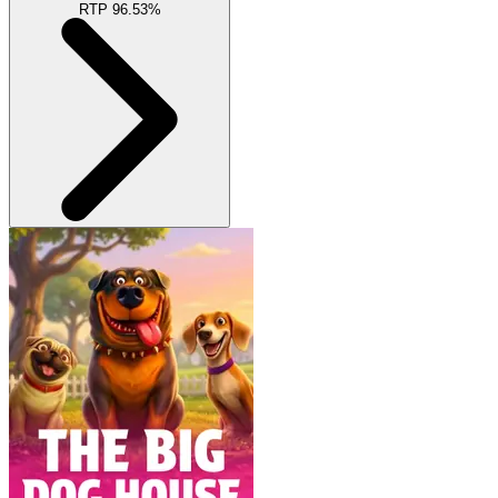
RTP
96.53%