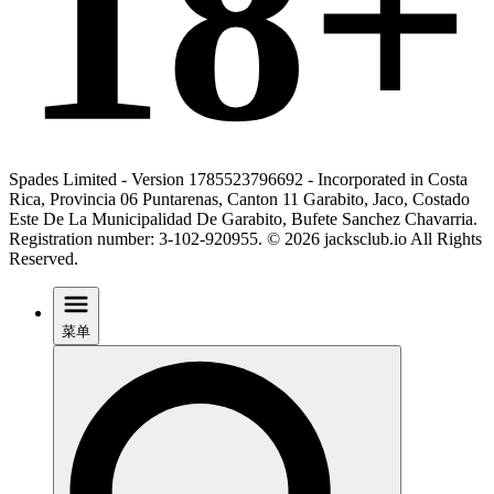
18+
Spades Limited - Version 1785523796692 - Incorporated in Costa
Rica, Provincia 06 Puntarenas, Canton 11 Garabito, Jaco, Costado
Este De La Municipalidad De Garabito, Bufete Sanchez Chavarria.
Registration number: 3-102-920955. © 2026 jacksclub.io All Rights
Reserved.
菜单