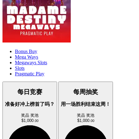
Bonus Buy
Mega Ways
Megaways Slots
Slots
Pragmatic Play
每日竞赛
每周抽奖
准备好冲上榜首了吗？
用一场胜利结束这周！
奖品
奖池
奖品
奖池
$
1
,
000
.
$
1
,
000
.
00
00