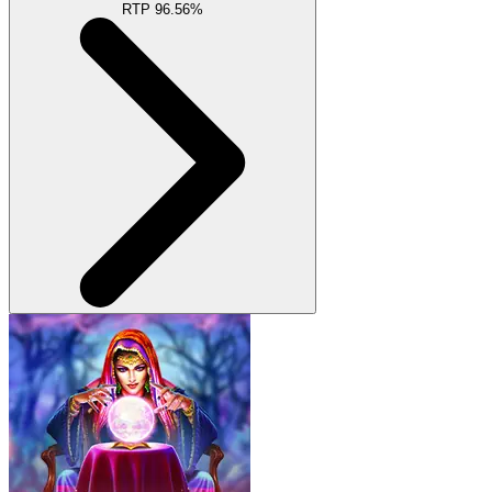
RTP
96.56%