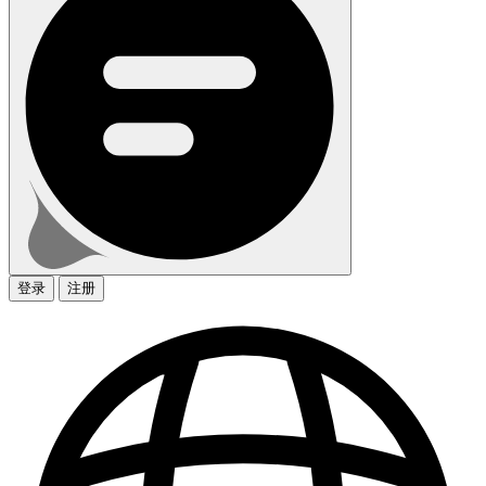
登录
注册