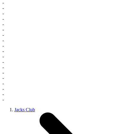
-
-
-
-
-
-
-
-
-
-
-
-
-
-
-
-
-
-
-
Jacks Club