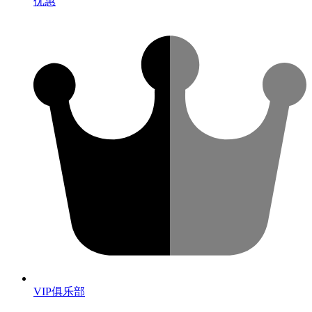
优惠
VIP俱乐部