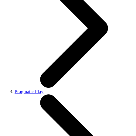
Pragmatic Play