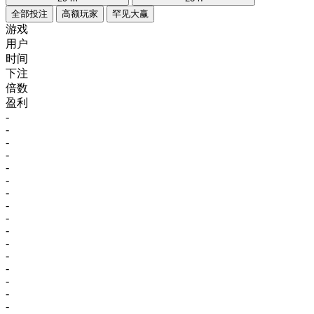
全部投注
高额玩家
罕见大赢
游戏
用户
时间
下注
倍数
盈利
-
-
-
-
-
-
-
-
-
-
-
-
-
-
-
-