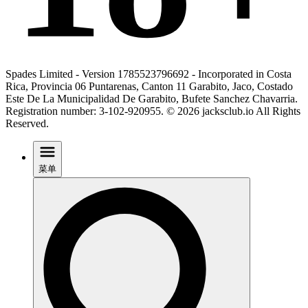
Spades Limited - Version 1785523796692 - Incorporated in Costa
Rica, Provincia 06 Puntarenas, Canton 11 Garabito, Jaco, Costado
Este De La Municipalidad De Garabito, Bufete Sanchez Chavarria.
Registration number: 3-102-920955. © 2026 jacksclub.io All Rights
Reserved.
菜单