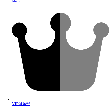
优惠
VIP俱乐部