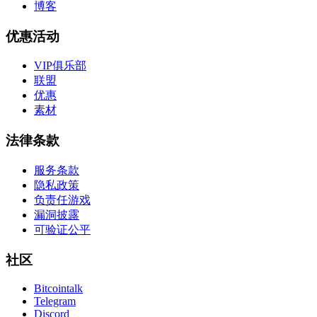
博客
优惠活动
VIP俱乐部
联盟
优惠
素材
法律条款
服务条款
隐私政策
负责任游戏
漏洞披露
可验证公平
社区
Bitcointalk
Telegram
Discord