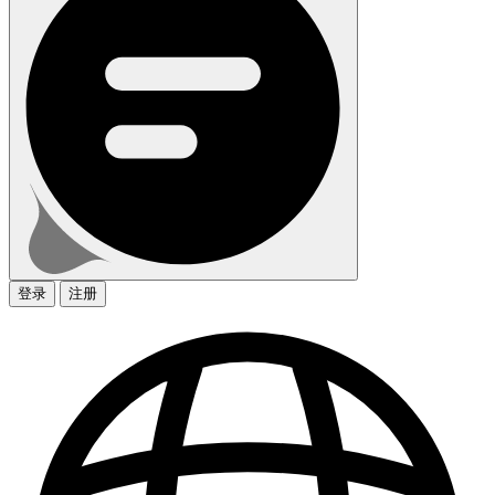
登录
注册