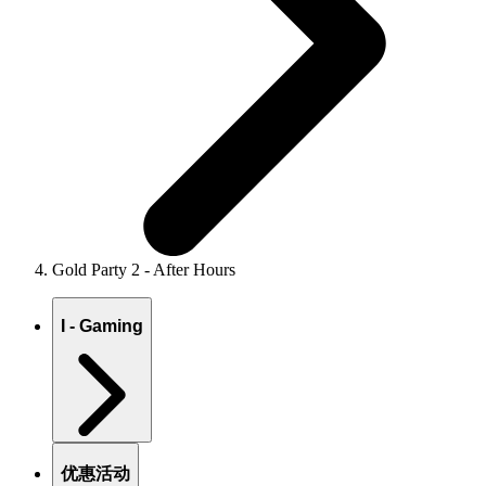
Gold Party 2 - After Hours
I - Gaming
优惠活动