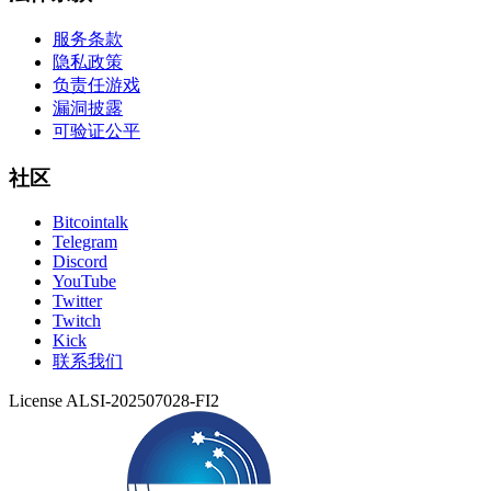
服务条款
隐私政策
负责任游戏
漏洞披露
可验证公平
社区
Bitcointalk
Telegram
Discord
YouTube
Twitter
Twitch
Kick
联系我们
License ALSI-202507028-FI2