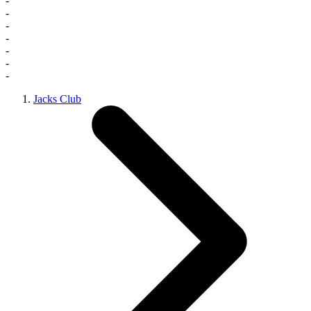
-
-
-
-
-
-
-
Jacks Club