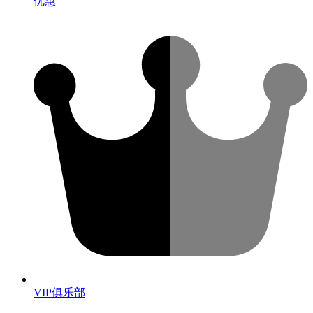
优惠
VIP俱乐部