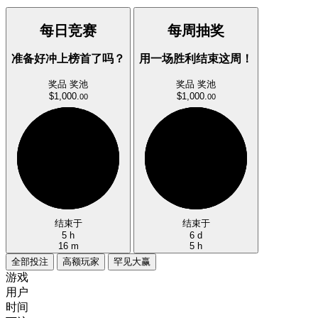
每日竞赛
每周抽奖
准备好冲上榜首了吗？
用一场胜利结束这周！
奖品
奖池
奖品
奖池
$
1
,
000
.
$
1
,
000
.
00
00
结束于
结束于
5
h
6
d
16
m
5
h
全部投注
高额玩家
罕见大赢
游戏
用户
时间