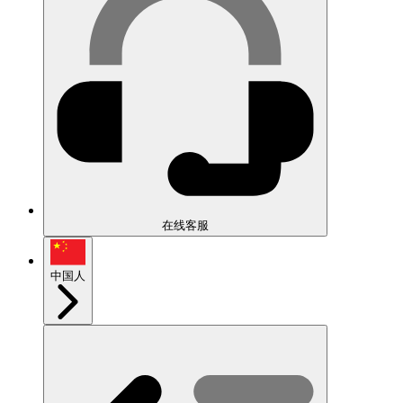
在线客服
中国人