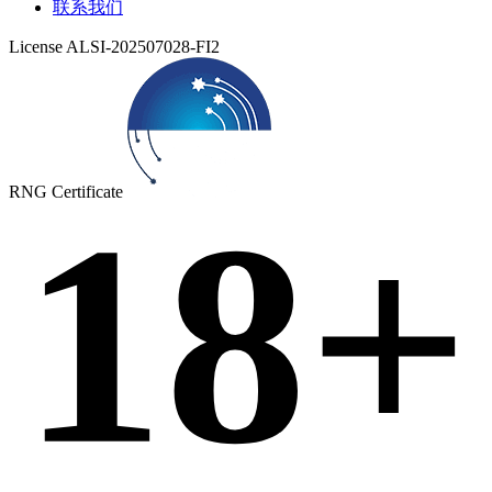
联系我们
License ALSI-202507028-FI2
RNG Certificate
18+