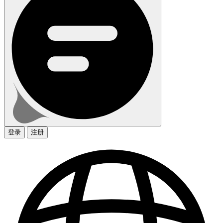
登录
注册