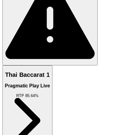
Thai Baccarat 1
Pragmatic Play Live
RTP
85.64%