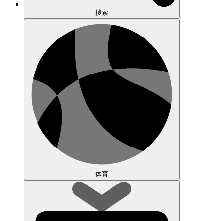
搜索
体育