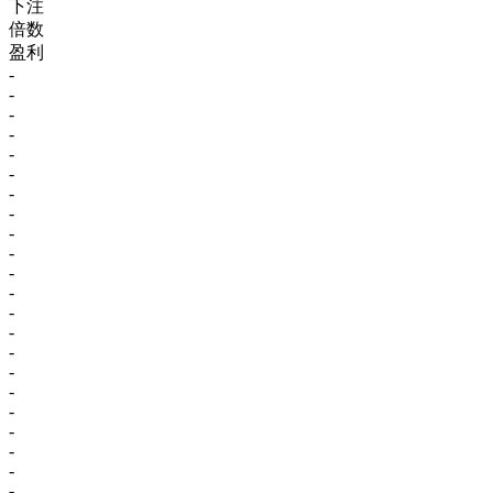
下注
倍数
盈利
-
-
-
-
-
-
-
-
-
-
-
-
-
-
-
-
-
-
-
-
-
-