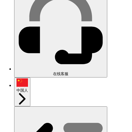
在线客服
中国人