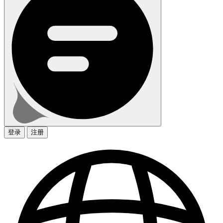
登录
注册