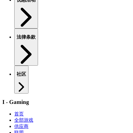
法律条款
社区
I - Gaming
首页
全部游戏
供应商
联盟