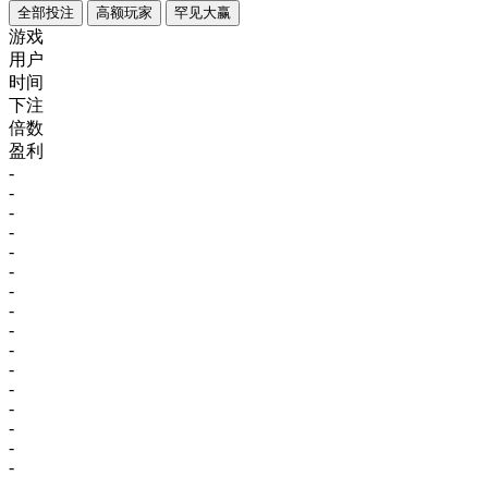
全部投注
高额玩家
罕见大赢
游戏
用户
时间
下注
倍数
盈利
-
-
-
-
-
-
-
-
-
-
-
-
-
-
-
-
-