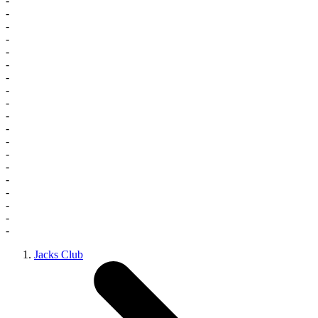
-
-
-
-
-
-
-
-
-
-
-
-
-
-
-
-
-
-
-
Jacks Club