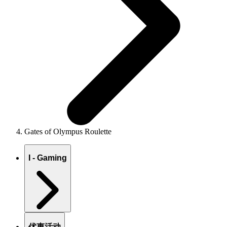
Gates of Olympus Roulette
I - Gaming
优惠活动