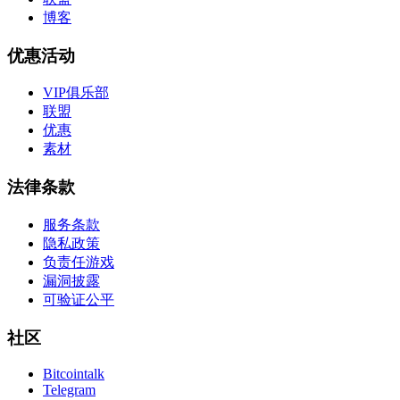
博客
优惠活动
VIP俱乐部
联盟
优惠
素材
法律条款
服务条款
隐私政策
负责任游戏
漏洞披露
可验证公平
社区
Bitcointalk
Telegram