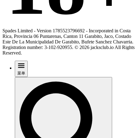
Spades Limited - Version 1785523796692 - Incorporated in Costa
Rica, Provincia 06 Puntarenas, Canton 11 Garabito, Jaco, Costado
Este De La Municipalidad De Garabito, Bufete Sanchez Chavarria.
Registration number: 3-102-920955. © 2026 jacksclub.io All Rights
Reserved.
菜单