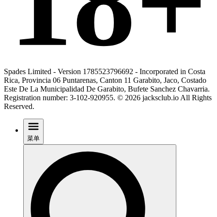
18+
Spades Limited - Version 1785523796692 - Incorporated in Costa
Rica, Provincia 06 Puntarenas, Canton 11 Garabito, Jaco, Costado
Este De La Municipalidad De Garabito, Bufete Sanchez Chavarria.
Registration number: 3-102-920955. © 2026 jacksclub.io All Rights
Reserved.
菜单