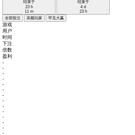
结束于
结束于
23
h
4
d
11
m
23
h
全部投注
高额玩家
罕见大赢
游戏
用户
时间
下注
倍数
盈利
-
-
-
-
-
-
-
-
-
-
-
-
-
-