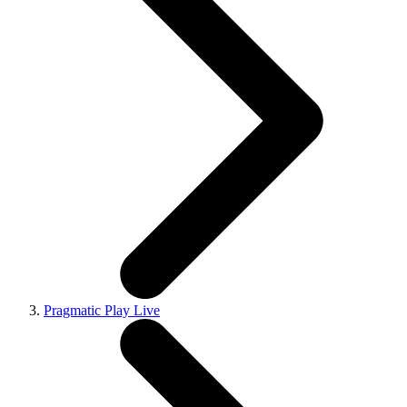
Pragmatic Play Live