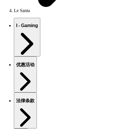
Le Santa
I - Gaming
优惠活动
法律条款