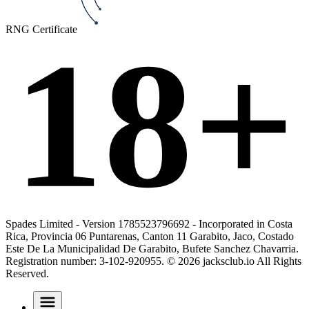
RNG Certificate
18+
Spades Limited - Version 1785523796692 - Incorporated in Costa
Rica, Provincia 06 Puntarenas, Canton 11 Garabito, Jaco, Costado
Este De La Municipalidad De Garabito, Bufete Sanchez Chavarria.
Registration number: 3-102-920955. © 2026 jacksclub.io All Rights
Reserved.