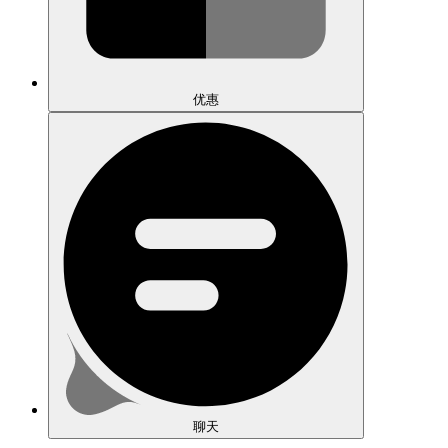
优惠
聊天