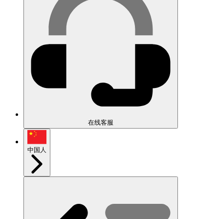
在线客服
中国人