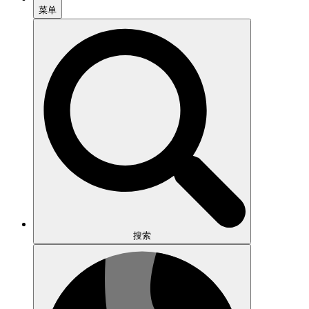
菜单
搜索