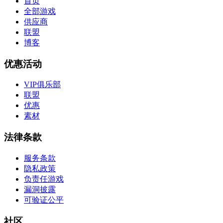
首页
全部游戏
供应商
联盟
博客
优惠活动
VIP俱乐部
联盟
优惠
素材
法律条款
服务条款
隐私政策
负责任游戏
漏洞披露
可验证公平
社区