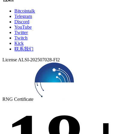
Bitcointalk
Telegram
Discord
YouTube
Twitter
Twitch
Kick
联系我们
License ALSI-202507028-FI2
RNG Certificate