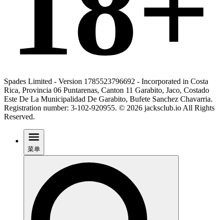
18+
Spades Limited - Version 1785523796692 - Incorporated in Costa
Rica, Provincia 06 Puntarenas, Canton 11 Garabito, Jaco, Costado
Este De La Municipalidad De Garabito, Bufete Sanchez Chavarria.
Registration number: 3-102-920955. © 2026 jacksclub.io All Rights
Reserved.
菜单