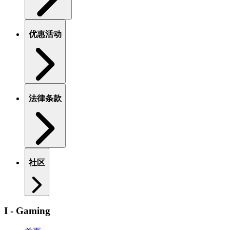
优惠活动
法律条款
社区
I - Gaming