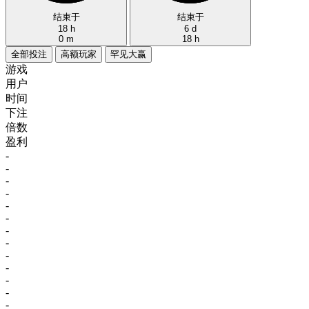
结束于
结束于
18
h
6
d
0
m
18
h
全部投注
高额玩家
罕见大赢
游戏
用户
时间
下注
倍数
盈利
-
-
-
-
-
-
-
-
-
-
-
-
-