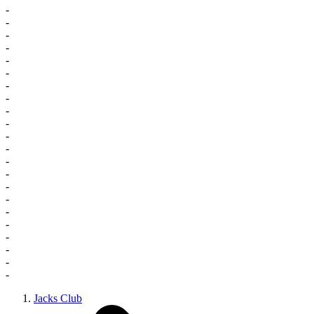
-
-
-
-
-
-
-
-
-
-
-
-
-
-
-
-
-
-
-
-
-
-
Jacks Club