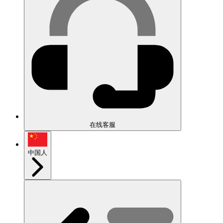
在线客服
中国人