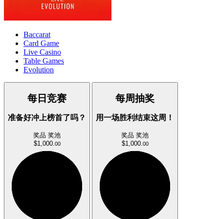
Baccarat
Card Game
Live Casino
Table Games
Evolution
每日竞赛
每周抽奖
准备好冲上榜首了吗？
用一场胜利结束这周！
奖品
奖池
奖品
奖池
$
1
,
000
.
$
1
,
000
.
00
00