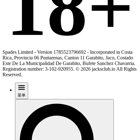
18+
Spades Limited - Version 1785523796692 - Incorporated in Costa
Rica, Provincia 06 Puntarenas, Canton 11 Garabito, Jaco, Costado
Este De La Municipalidad De Garabito, Bufete Sanchez Chavarria.
Registration number: 3-102-920955. © 2026 jacksclub.io All Rights
Reserved.
菜单