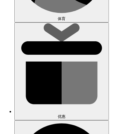
体育
优惠