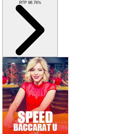
RTP
98.76%