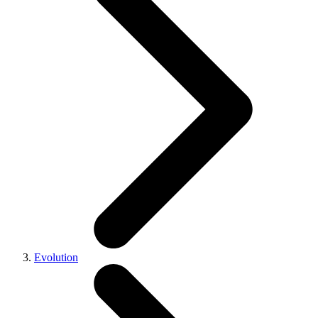
Evolution