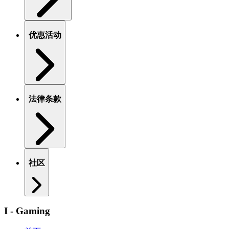
优惠活动
法律条款
社区
I - Gaming