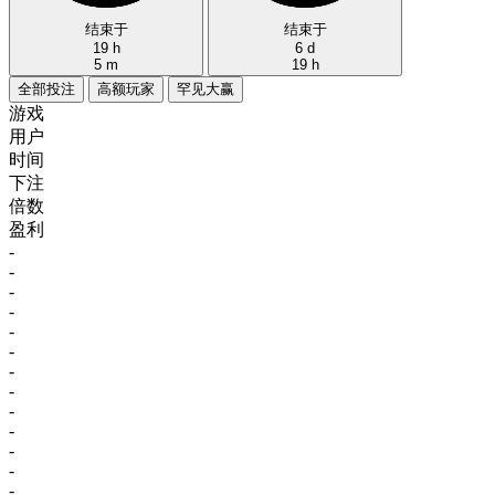
结束于
结束于
19
h
6
d
5
m
19
h
全部投注
高额玩家
罕见大赢
游戏
用户
时间
下注
倍数
盈利
-
-
-
-
-
-
-
-
-
-
-
-
-