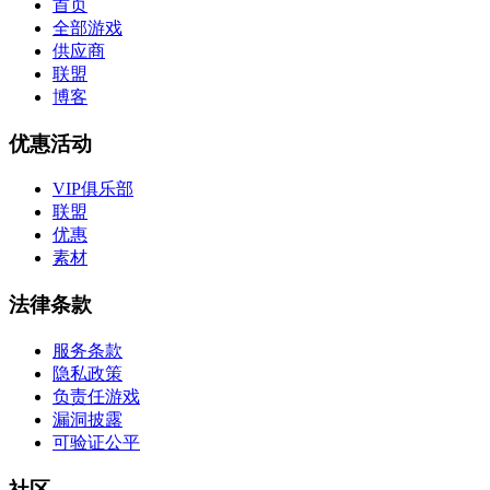
首页
全部游戏
供应商
联盟
博客
优惠活动
VIP俱乐部
联盟
优惠
素材
法律条款
服务条款
隐私政策
负责任游戏
漏洞披露
可验证公平
社区