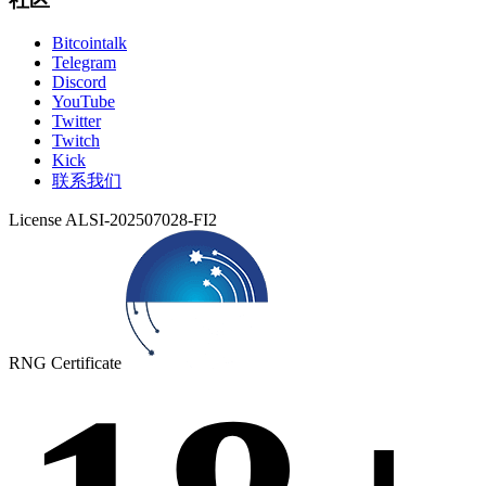
Bitcointalk
Telegram
Discord
YouTube
Twitter
Twitch
Kick
联系我们
License ALSI-202507028-FI2
RNG Certificate