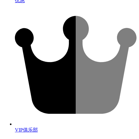
优惠
VIP俱乐部