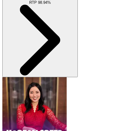
RTP
98.94%