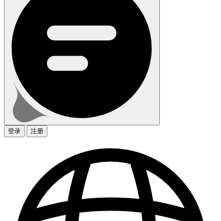
登录
注册