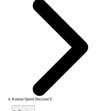
Korean Speed Baccarat E