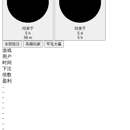
结束于
结束于
5
h
5
d
58
m
5
h
全部投注
高额玩家
罕见大赢
游戏
用户
时间
下注
倍数
盈利
-
-
-
-
-
-
-
-
-