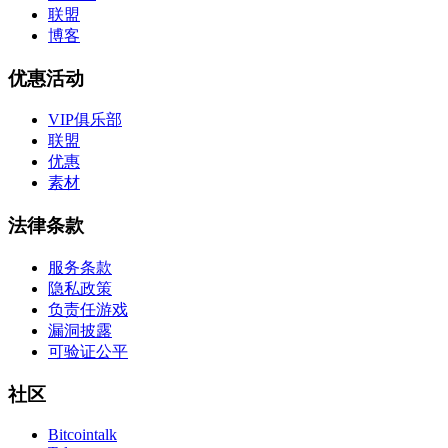
联盟
博客
优惠活动
VIP俱乐部
联盟
优惠
素材
法律条款
服务条款
隐私政策
负责任游戏
漏洞披露
可验证公平
社区
Bitcointalk