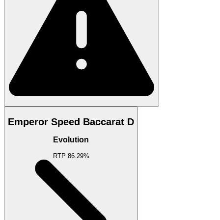
Emperor Speed Baccarat D
Evolution
RTP
86.29%