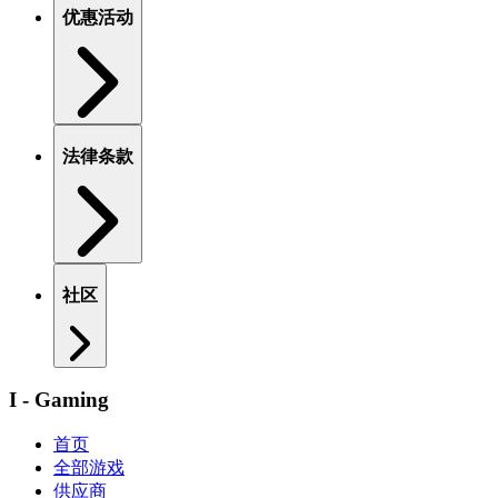
优惠活动
法律条款
社区
I - Gaming
首页
全部游戏
供应商