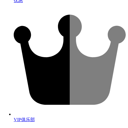
优惠
VIP俱乐部