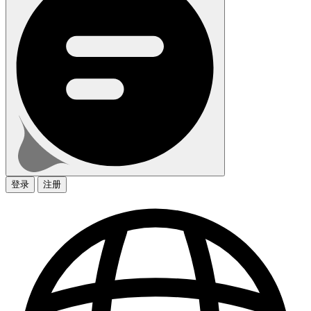
登录
注册