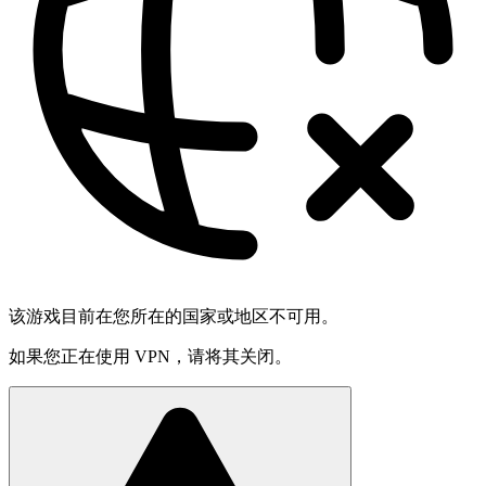
该游戏目前在您所在的国家或地区不可用。
如果您正在使用 VPN，请将其关闭。