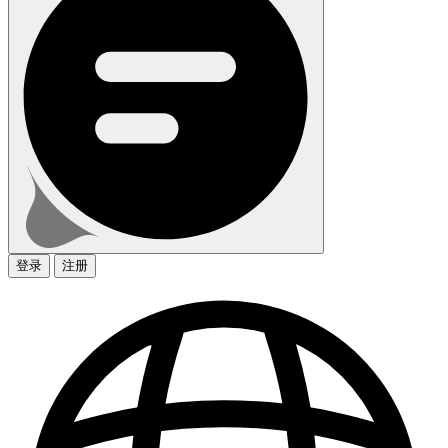
登录
注册