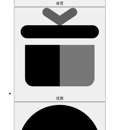
体育
优惠