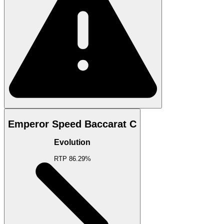
Emperor Speed Baccarat C
Evolution
RTP
86.29%