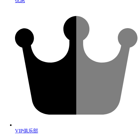
优惠
VIP俱乐部