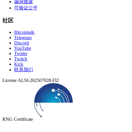
漏洞披露
可验证公平
社区
Bitcointalk
Telegram
Discord
YouTube
Twitter
Twitch
Kick
联系我们
License ALSI-202507028-FI2
RNG Certificate