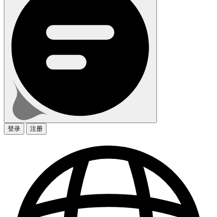
登录
注册