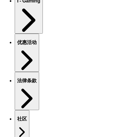
I - Gaming
优惠活动
法律条款
社区