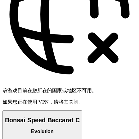
该游戏目前在您所在的国家或地区不可用。
如果您正在使用 VPN，请将其关闭。
Bonsai Speed Baccarat C
Evolution