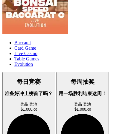
Baccarat
Card Game
Live Casino
Table Games
Evolution
每日竞赛
每周抽奖
准备好冲上榜首了吗？
用一场胜利结束这周！
奖品
奖池
奖品
奖池
$
1
,
000
.
$
1
,
000
.
00
00