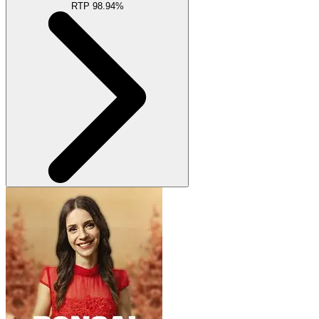
RTP
98.94%