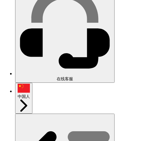
在线客服
中国人