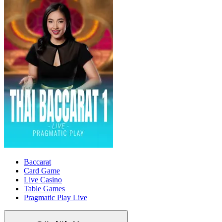
Baccarat
Card Game
Live Casino
Table Games
Pragmatic Play Live