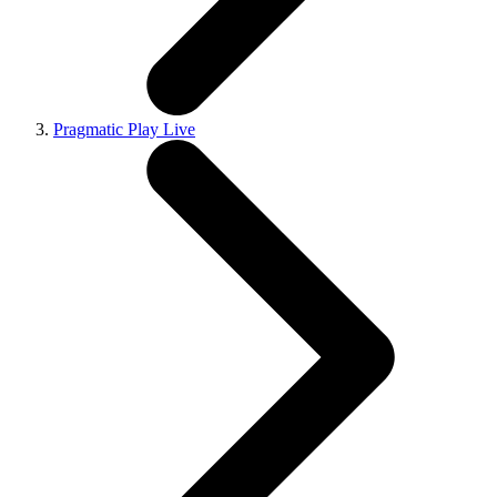
Pragmatic Play Live