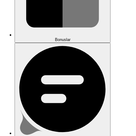
Bonuslar