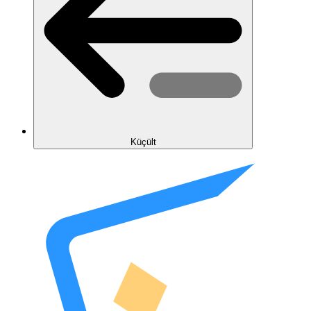
Küçült