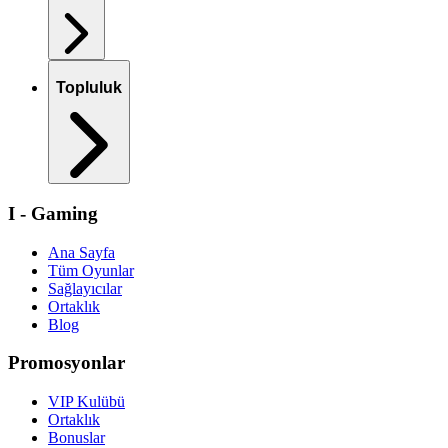
Topluluk
I - Gaming
Ana Sayfa
Tüm Oyunlar
Sağlayıcılar
Ortaklık
Blog
Promosyonlar
VIP Kulübü
Ortaklık
Bonuslar