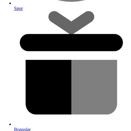
Spor
Bonuslar