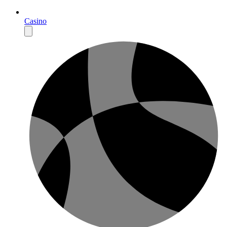
Casino