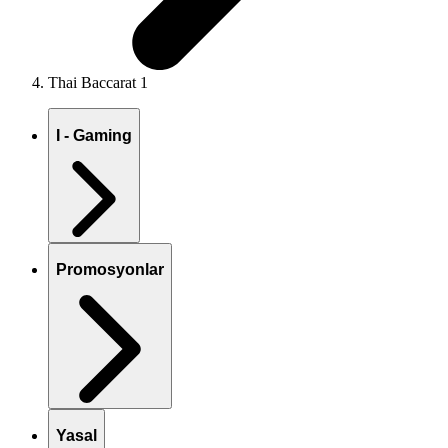
Thai Baccarat 1
I - Gaming
Promosyonlar
Yasal