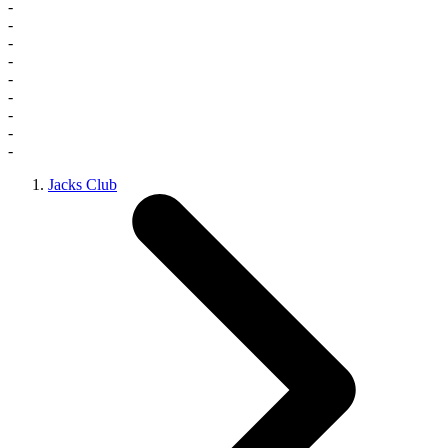
-
-
-
-
-
-
-
-
-
Jacks Club