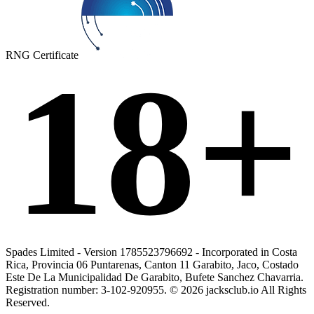
RNG Certificate
18+
Spades Limited - Version 1785523796692 - Incorporated in Costa
Rica, Provincia 06 Puntarenas, Canton 11 Garabito, Jaco, Costado
Este De La Municipalidad De Garabito, Bufete Sanchez Chavarria.
Registration number: 3-102-920955. © 2026 jacksclub.io All Rights
Reserved.