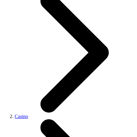
Casino