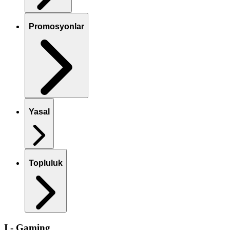
Promosyonlar
Yasal
Topluluk
I - Gaming