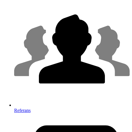
Referans