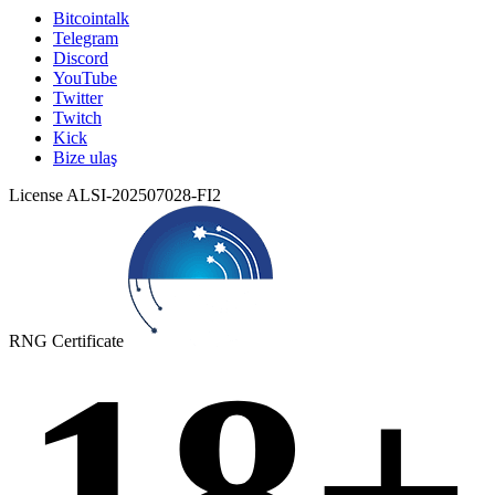
Bitcointalk
Telegram
Discord
YouTube
Twitter
Twitch
Kick
Bize ulaş
License ALSI-202507028-FI2
RNG Certificate
18+