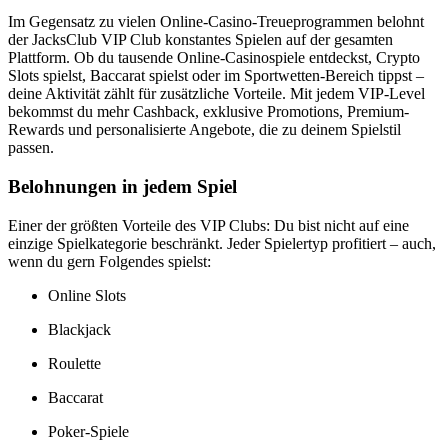
Im Gegensatz zu vielen Online-Casino-Treueprogrammen belohnt
der JacksClub VIP Club konstantes Spielen auf der gesamten
Plattform. Ob du tausende Online-Casinospiele entdeckst, Crypto
Slots spielst, Baccarat spielst oder im Sportwetten-Bereich tippst –
deine Aktivität zählt für zusätzliche Vorteile. Mit jedem VIP-Level
bekommst du mehr Cashback, exklusive Promotions, Premium-
Rewards und personalisierte Angebote, die zu deinem Spielstil
passen.
Belohnungen in jedem Spiel
Einer der größten Vorteile des VIP Clubs: Du bist nicht auf eine
einzige Spielkategorie beschränkt. Jeder Spielertyp profitiert – auch,
wenn du gern Folgendes spielst:
Online Slots
Blackjack
Roulette
Baccarat
Poker-Spiele