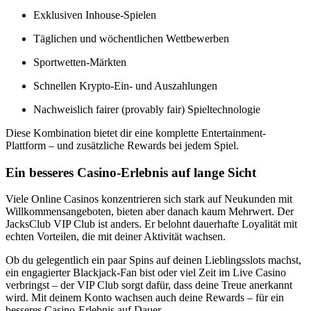
Exklusiven Inhouse-Spielen
Täglichen und wöchentlichen Wettbewerben
Sportwetten-Märkten
Schnellen Krypto-Ein- und Auszahlungen
Nachweislich fairer (provably fair) Spieltechnologie
Diese Kombination bietet dir eine komplette Entertainment-
Plattform – und zusätzliche Rewards bei jedem Spiel.
Ein besseres Casino-Erlebnis auf lange Sicht
Viele Online Casinos konzentrieren sich stark auf Neukunden mit
Willkommensangeboten, bieten aber danach kaum Mehrwert. Der
JacksClub VIP Club ist anders. Er belohnt dauerhafte Loyalität mit
echten Vorteilen, die mit deiner Aktivität wachsen.
Ob du gelegentlich ein paar Spins auf deinen Lieblingsslots machst,
ein engagierter Blackjack-Fan bist oder viel Zeit im Live Casino
verbringst – der VIP Club sorgt dafür, dass deine Treue anerkannt
wird. Mit deinem Konto wachsen auch deine Rewards – für ein
besseres Casino-Erlebnis auf Dauer.