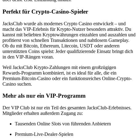
Perfekt für Crypto-Casino-Spieler
JacksClub wurde als modernes Crypto Casino entwickelt – und
macht das VIP-Erlebnis für Krypto-Nutzer besonders attraktiv. Du
kannst mit beliebten Kryptowährungen einzahlen und auszahlen und
profitierst von schnellen Transaktionen und nahtlosem Gameplay.
Ob du mit Bitcoin, Ethereum, Litecoin, USDT oder anderen
unterstützten Coins spielst: Jeder qualifizierende Einsatz bringt dich
in den VIP-Rängen voran.
Weil JacksClub Krypto-Zahlungen mit einem großzügigen
Rewards-Programm kombiniert, ist es ideal für alle, die ein
Premium-Bitcoin-Casino oder ein funktionsreiches Online-Crypto-
Casino suchen.
Mehr als nur ein VIP-Programm
Der VIP Club ist nur ein Teil des gesamten JacksClub-Erlebnisses.
Mitglieder erhalten außerdem Zugang zu:
Tausenden Online Slots von führenden Anbietern
Premium-Live-Dealer-Spielen