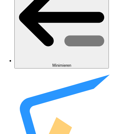
Minimieren