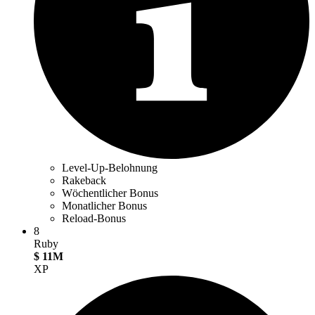
Level-Up-Belohnung
Rakeback
Wöchentlicher Bonus
Monatlicher Bonus
Reload-Bonus
8
Ruby
$ 11M
XP