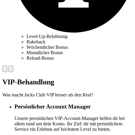
Level-Up-Belohnung
Rakeback
Wöchentlicher Bonus
Monatlicher Bonus
Reload-Bonus
VIP-Behandlung
Was macht Jacks Club VIP besser als den Rest?
Persönlicher Account Manager
Unsere persönlichen VIP-Account-Manager helfen dir bei
allem rund um dein Konto. Ihr Ziel: dir mit persönlichem
Service ein Erlebnis auf höchstem Level zu bieten.