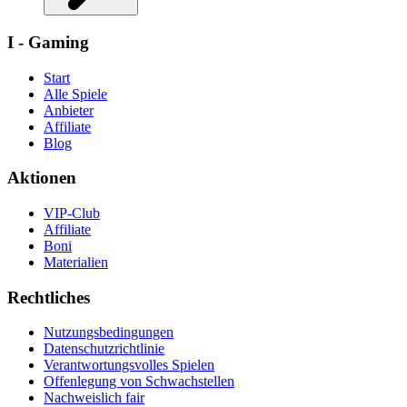
I - Gaming
Start
Alle Spiele
Anbieter
Affiliate
Blog
Aktionen
VIP-Club
Affiliate
Boni
Materialien
Rechtliches
Nutzungsbedingungen
Datenschutzrichtlinie
Verantwortungsvolles Spielen
Offenlegung von Schwachstellen
Nachweislich fair