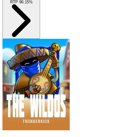
RTP
96.15%