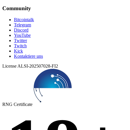
Community
Bitcointalk
Telegram
Discord
YouTube
Twitter
Twitch
Kick
Kontaktiere uns
License ALSI-202507028-FI2
RNG Certificate