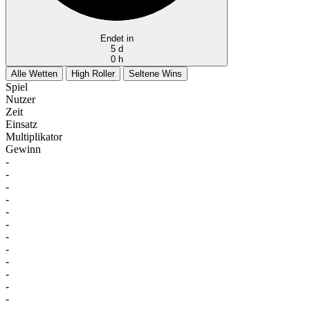
Endet in
5
d
0
h
Alle Wetten
High Roller
Seltene Wins
Spiel
Nutzer
Zeit
Einsatz
Multiplikator
Gewinn
-
-
-
-
-
-
-
-
-
-
-
-