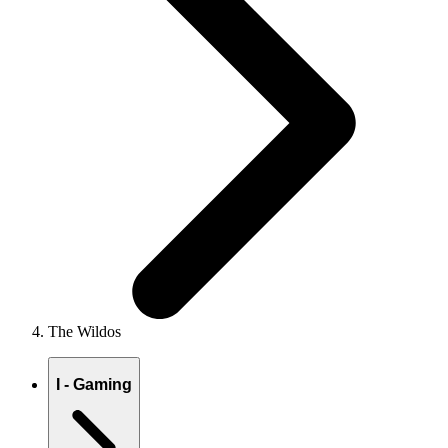
The Wildos
I - Gaming