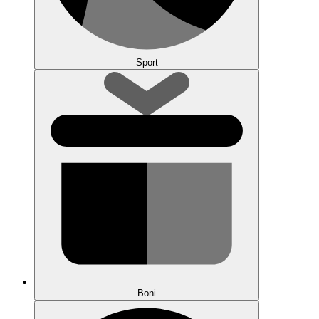
Sport
Boni