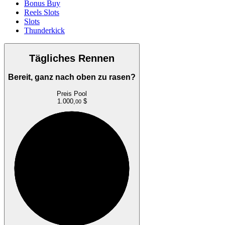
Bonus Buy
Reels Slots
Slots
Thunderkick
Tägliches Rennen
Bereit, ganz nach oben zu rasen?
Preis
Pool
1
.
000
,
$
00