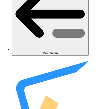
Minimieren