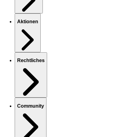
Aktionen
Rechtliches
Community