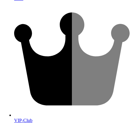
VIP-Club