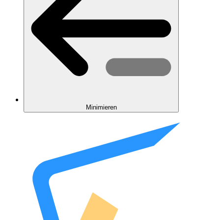
Minimieren