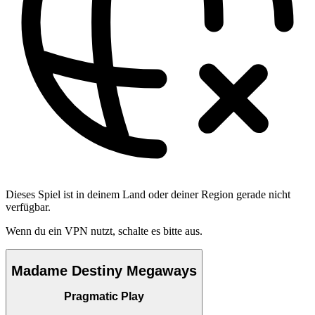
Dieses Spiel ist in deinem Land oder deiner Region gerade nicht
verfügbar.
Wenn du ein VPN nutzt, schalte es bitte aus.
Madame Destiny Megaways
Pragmatic Play