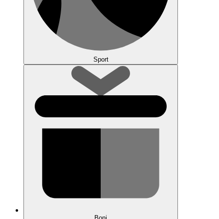
Sport
Boni