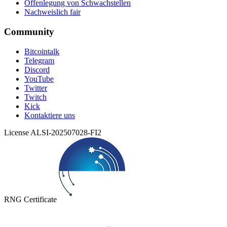
Offenlegung von Schwachstellen
Nachweislich fair
Community
Bitcointalk
Telegram
Discord
YouTube
Twitter
Twitch
Kick
Kontaktiere uns
License ALSI-202507028-FI2
RNG Certificate