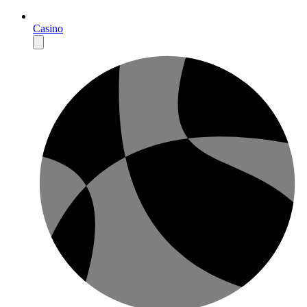
Casino