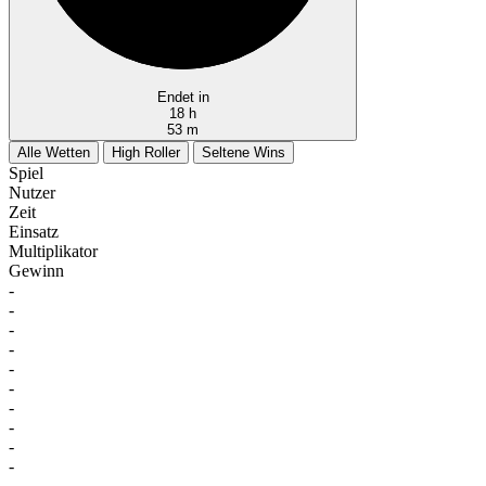
Endet in
18
h
53
m
Alle Wetten
High Roller
Seltene Wins
Spiel
Nutzer
Zeit
Einsatz
Multiplikator
Gewinn
-
-
-
-
-
-
-
-
-
-
-