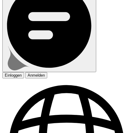
Einloggen
Anmelden