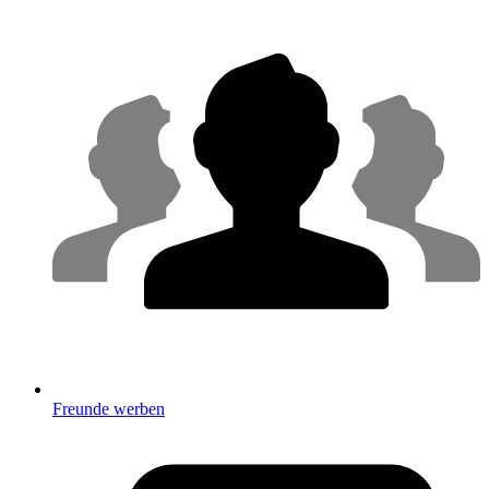
Freunde werben