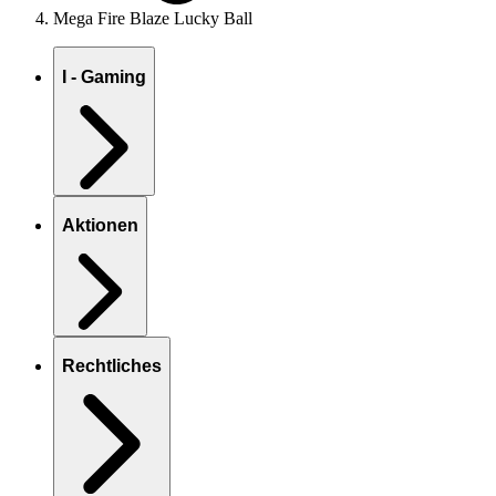
Mega Fire Blaze Lucky Ball
I - Gaming
Aktionen
Rechtliches