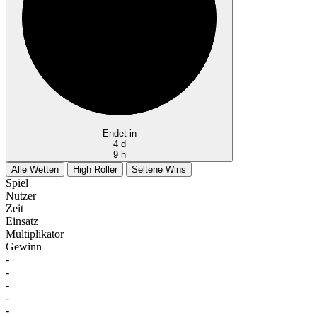
Endet in
4
d
9
h
Alle Wetten
High Roller
Seltene Wins
Spiel
Nutzer
Zeit
Einsatz
Multiplikator
Gewinn
-
-
-
-
-