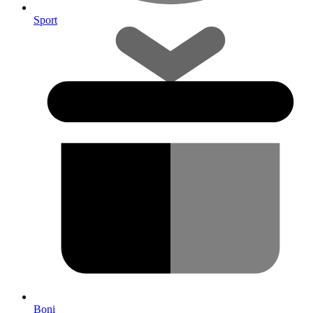
Sport
Boni