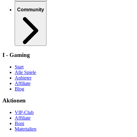
Community
I - Gaming
Start
Alle Spiele
Anbieter
Affiliate
Blog
Aktionen
VIP-Club
Affiliate
Boni
Materialien