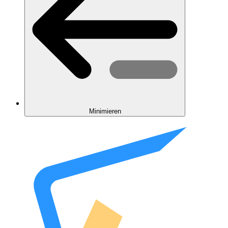
Minimieren