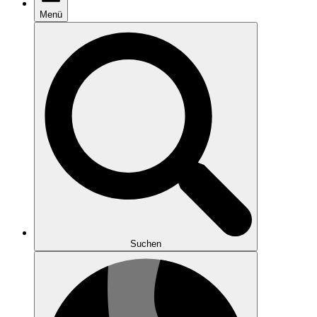
Menü
Suchen