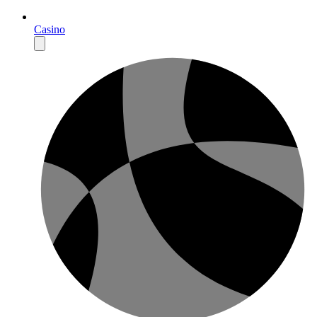
Casino