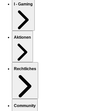
I - Gaming
Aktionen
Rechtliches
Community