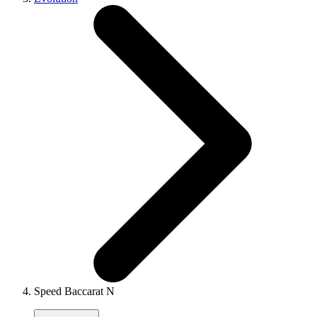
Speed Baccarat N