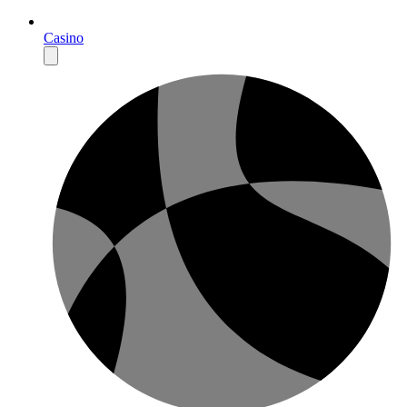
Casino