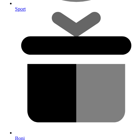
Sport
Boni