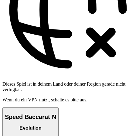
Dieses Spiel ist in deinem Land oder deiner Region gerade nicht
verfügbar.
Wenn du ein VPN nutzt, schalte es bitte aus.
Speed Baccarat N
Evolution