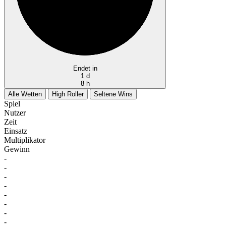
Endet in
1
d
8
h
Alle Wetten
High Roller
Seltene Wins
Spiel
Nutzer
Zeit
Einsatz
Multiplikator
Gewinn
-
-
-
-
-
-
-
-