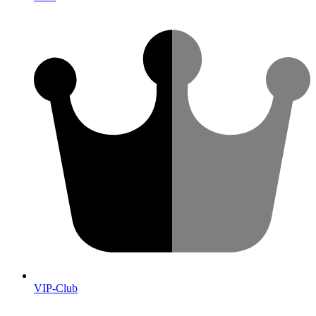
VIP-Club