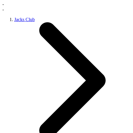
-
-
Jacks Club