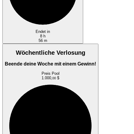
Endet in
8
h
56
m
Wöchentliche Verlosung
Beende deine Woche mit einem Gewinn!
Preis
Pool
1
.
000
,
$
00