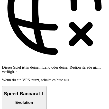
Dieses Spiel ist in deinem Land oder deiner Region gerade nicht
verfügbar.
Wenn du ein VPN nutzt, schalte es bitte aus.
Speed Baccarat L
Evolution