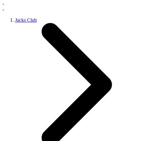
-
-
Jacks Club