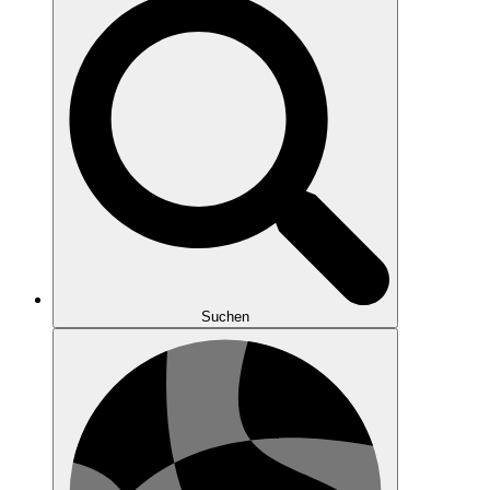
Suchen