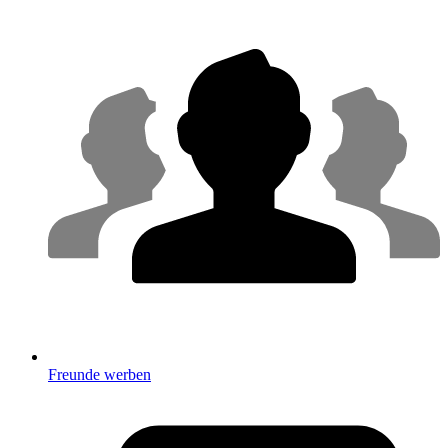
Freunde werben