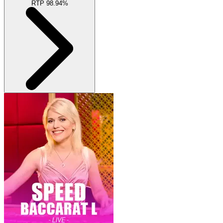
RTP
98.94%