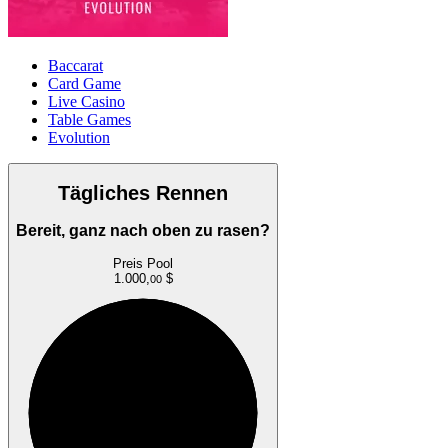
Baccarat
Card Game
Live Casino
Table Games
Evolution
Tägliches Rennen
Bereit, ganz nach oben zu rasen?
Preis
Pool
1
.
000
,
$
00