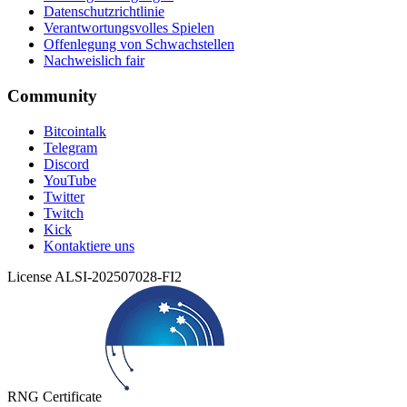
Datenschutzrichtlinie
Verantwortungsvolles Spielen
Offenlegung von Schwachstellen
Nachweislich fair
Community
Bitcointalk
Telegram
Discord
YouTube
Twitter
Twitch
Kick
Kontaktiere uns
License ALSI-202507028-FI2
RNG Certificate