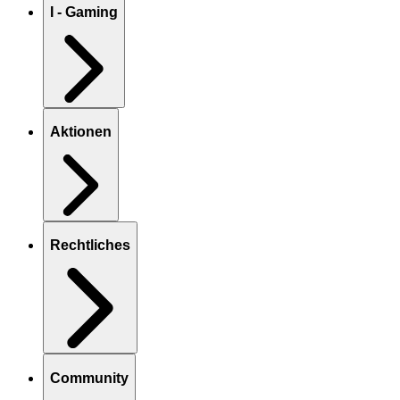
I - Gaming
Aktionen
Rechtliches
Community