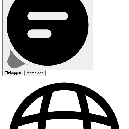
Einloggen
Anmelden