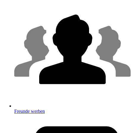
Freunde werben