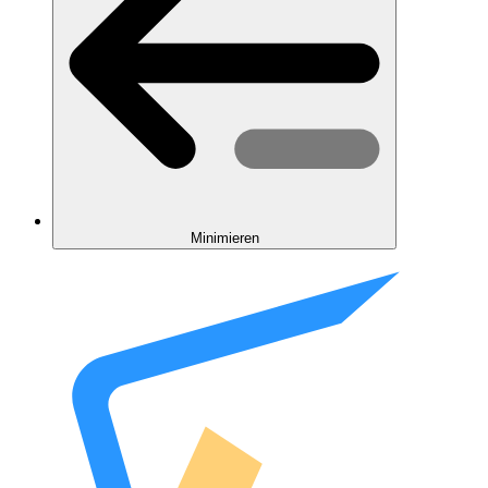
Minimieren