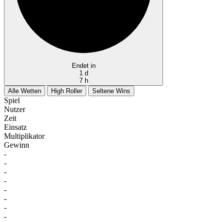
Endet in
1
d
7
h
Alle Wetten
High Roller
Seltene Wins
Spiel
Nutzer
Zeit
Einsatz
Multiplikator
Gewinn
-
-
-
-
-
-
-
-