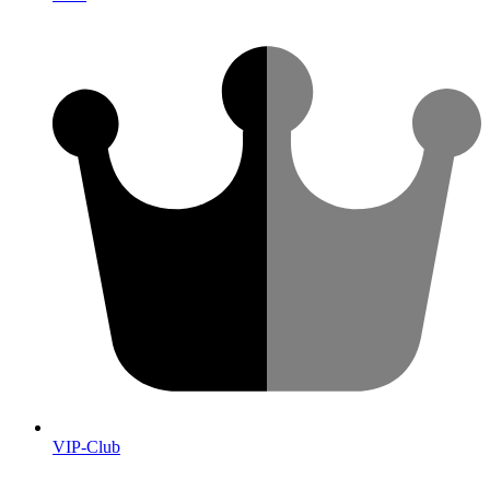
VIP-Club