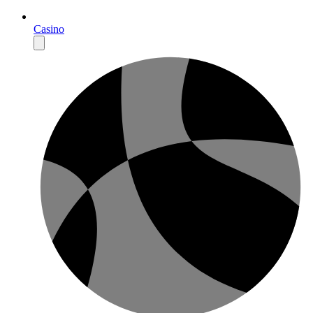
Casino