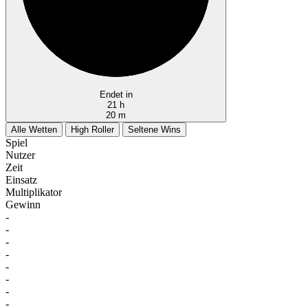
Endet in
21
h
20
m
Alle Wetten
High Roller
Seltene Wins
Spiel
Nutzer
Zeit
Einsatz
Multiplikator
Gewinn
-
-
-
-
-
-
-
-