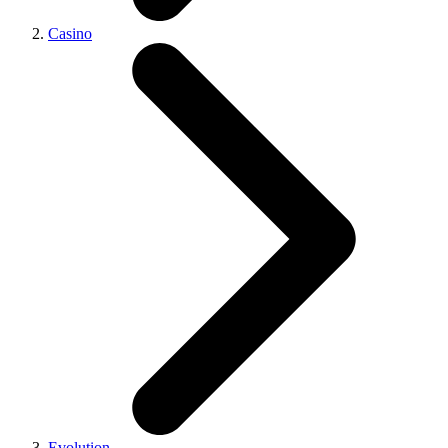
Casino
Evolution