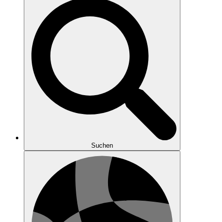
Suchen