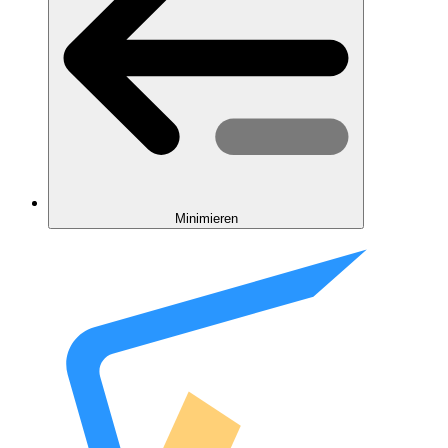
Minimieren