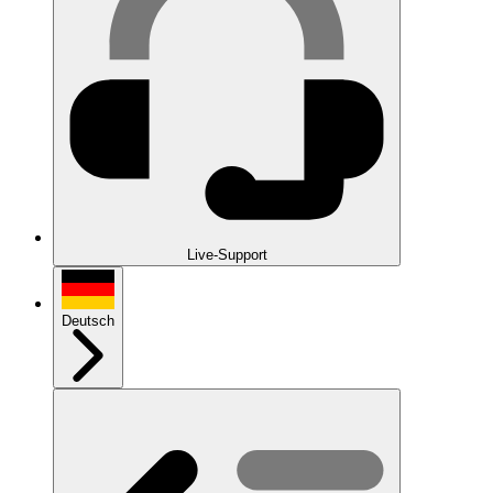
Live-Support
Deutsch