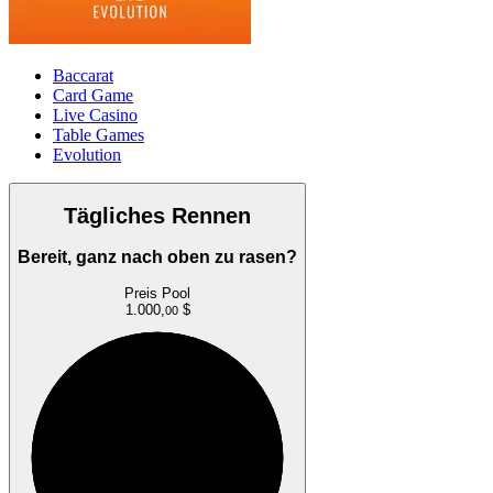
Baccarat
Card Game
Live Casino
Table Games
Evolution
Tägliches Rennen
Bereit, ganz nach oben zu rasen?
Preis
Pool
1
.
000
,
$
00