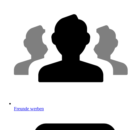
Freunde werben