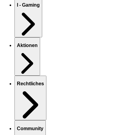
I - Gaming
Aktionen
Rechtliches
Community