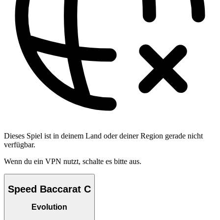
Dieses Spiel ist in deinem Land oder deiner Region gerade nicht
verfügbar.
Wenn du ein VPN nutzt, schalte es bitte aus.
Speed Baccarat C
Evolution