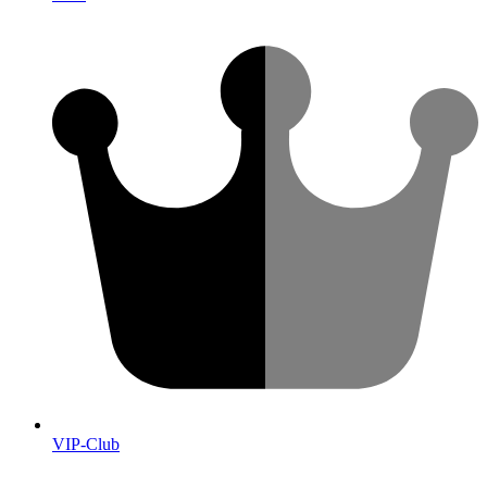
VIP-Club