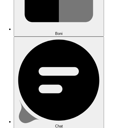
Boni
Chat