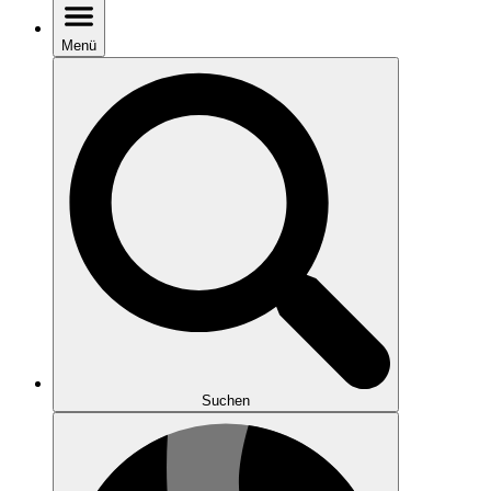
Menü
Suchen