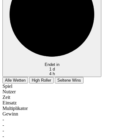
Endet in
1
d
4
h
Alle Wetten
High Roller
Seltene Wins
Spiel
Nutzer
Zeit
Einsatz
Multiplikator
Gewinn
-
-
-
-