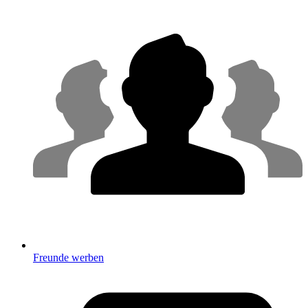
Freunde werben