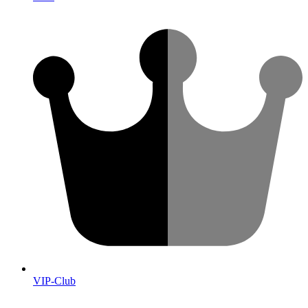
VIP-Club