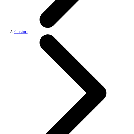
Casino