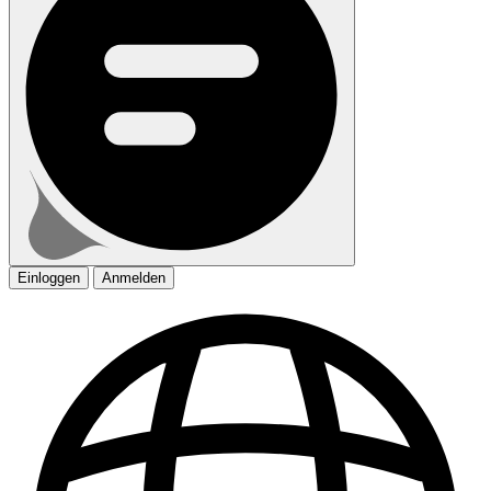
Einloggen
Anmelden