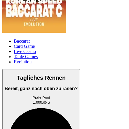
Baccarat
Card Game
Live Casino
Table Games
Evolution
Tägliches Rennen
Bereit, ganz nach oben zu rasen?
Preis
Pool
1
.
000
,
$
00