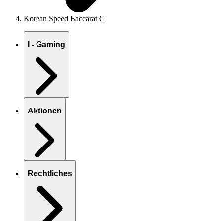
Korean Speed Baccarat C
I - Gaming
Aktionen
Rechtliches