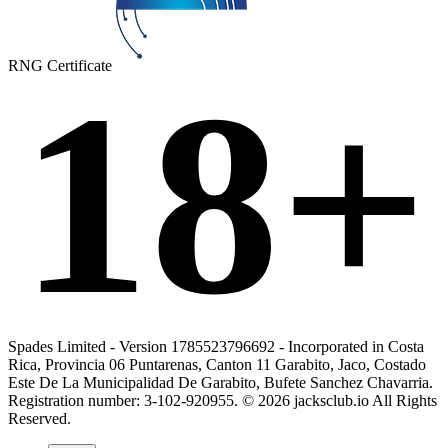
RNG Certificate
18+
Spades Limited - Version 1785523796692 - Incorporated in Costa
Rica, Provincia 06 Puntarenas, Canton 11 Garabito, Jaco, Costado
Este De La Municipalidad De Garabito, Bufete Sanchez Chavarria.
Registration number: 3-102-920955. © 2026 jacksclub.io All Rights
Reserved.