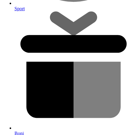
Sport
Boni