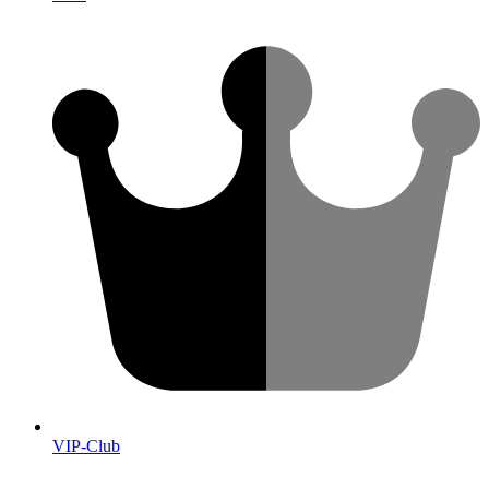
VIP-Club