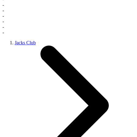
-
-
-
-
-
-
Jacks Club