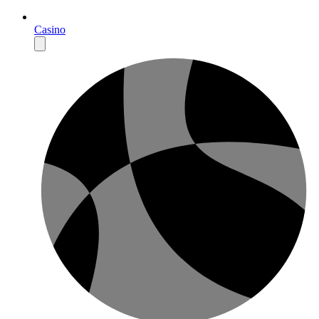
Casino