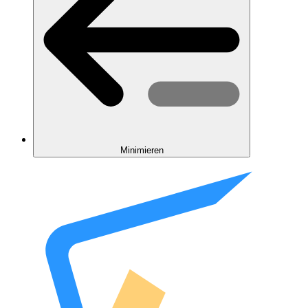
Minimieren