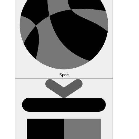
Sport