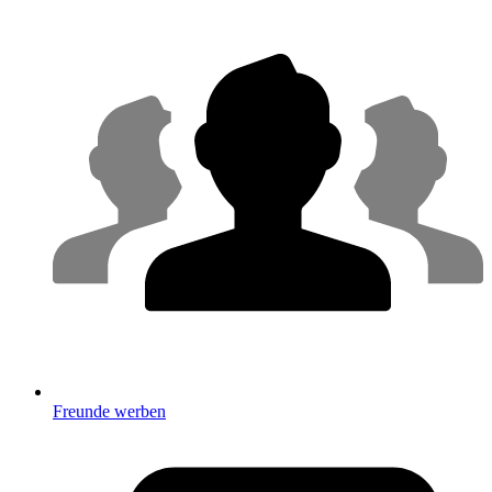
Freunde werben