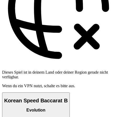
Dieses Spiel ist in deinem Land oder deiner Region gerade nicht
verfügbar.
Wenn du ein VPN nutzt, schalte es bitte aus.
Korean Speed Baccarat B
Evolution