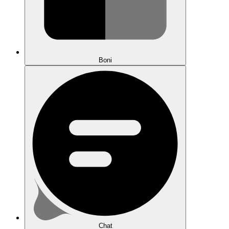
Boni
Chat