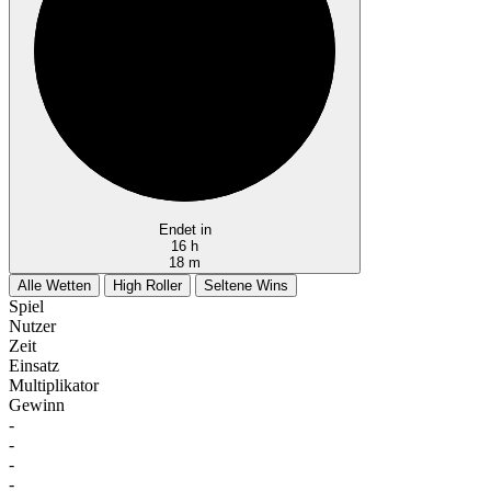
Endet in
16
h
18
m
Alle Wetten
High Roller
Seltene Wins
Spiel
Nutzer
Zeit
Einsatz
Multiplikator
Gewinn
-
-
-
-