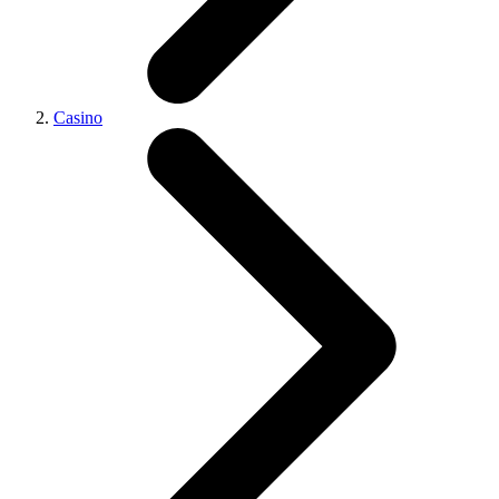
Casino