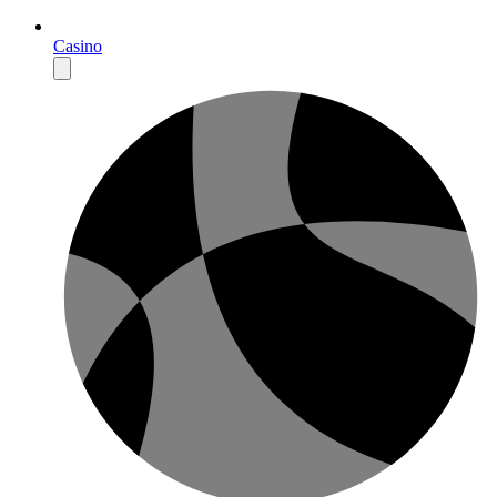
Casino