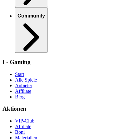
Community
I - Gaming
Start
Alle Spiele
Anbieter
Affiliate
Blog
Aktionen
VIP-Club
Affiliate
Boni
Materialien