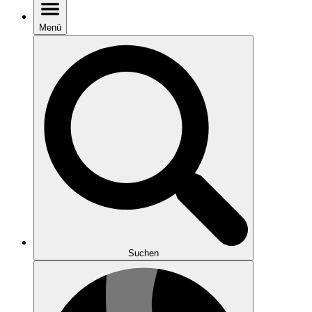
Menü
Suchen