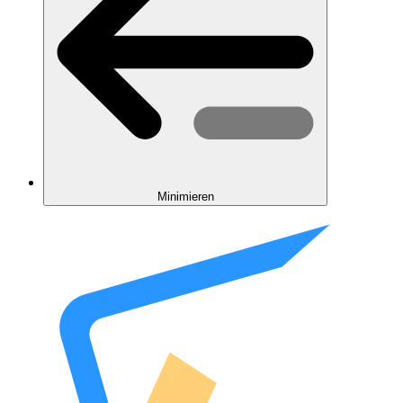
Minimieren