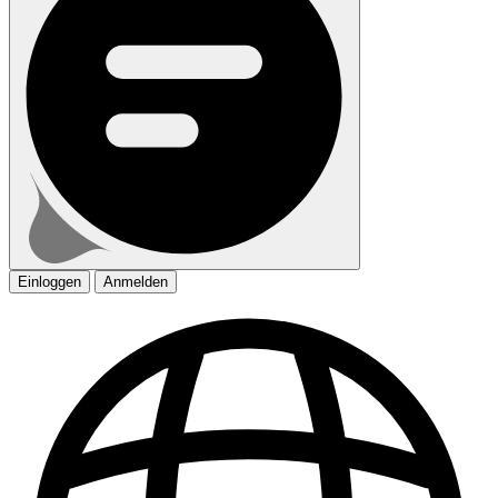
Einloggen
Anmelden