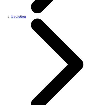
Evolution