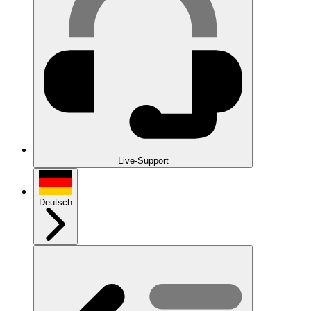
Live-Support
Deutsch