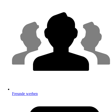
Freunde werben