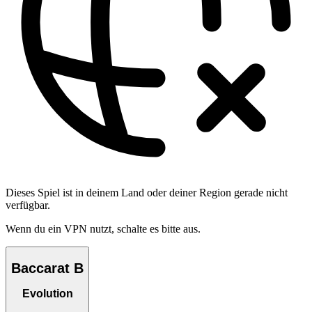
Dieses Spiel ist in deinem Land oder deiner Region gerade nicht
verfügbar.
Wenn du ein VPN nutzt, schalte es bitte aus.
Baccarat B
Evolution