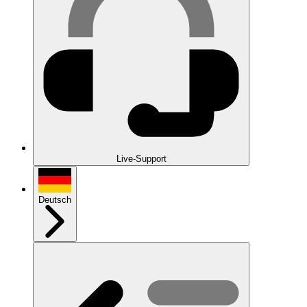
Live-Support
Deutsch