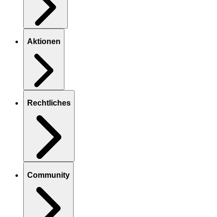
Aktionen
Rechtliches
Community