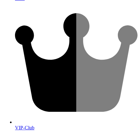
VIP-Club