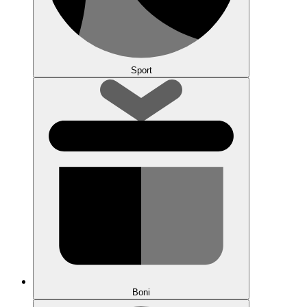
Sport
Boni