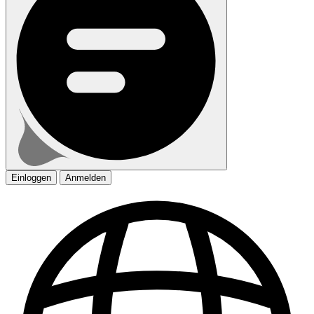
Einloggen
Anmelden