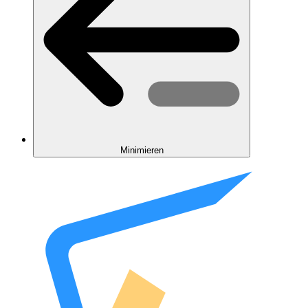
Minimieren