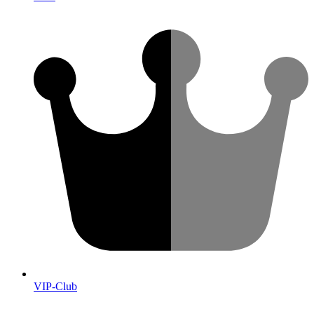
VIP-Club