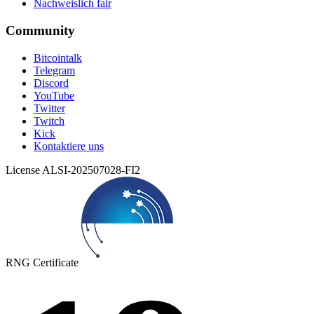
Nachweislich fair
Community
Bitcointalk
Telegram
Discord
YouTube
Twitter
Twitch
Kick
Kontaktiere uns
License ALSI-202507028-FI2
RNG Certificate