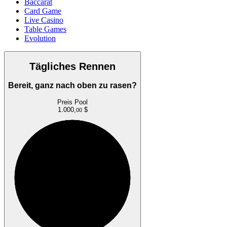
Baccarat
Card Game
Live Casino
Table Games
Evolution
Tägliches Rennen
Bereit, ganz nach oben zu rasen?
Preis
Pool
1
.
000
,
$
00