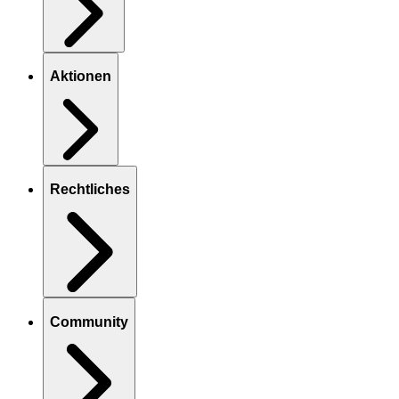
Aktionen
Rechtliches
Community