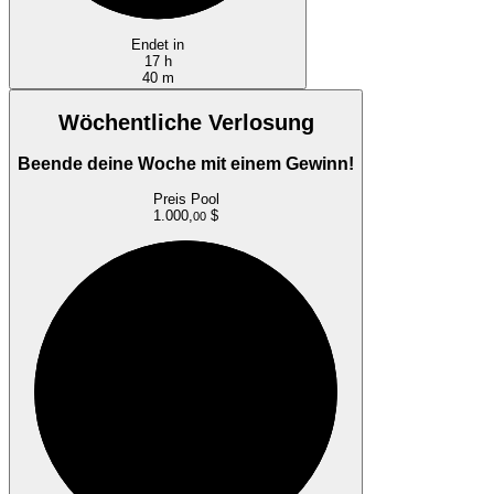
Endet in
17
h
40
m
Wöchentliche Verlosung
Beende deine Woche mit einem Gewinn!
Preis
Pool
1
.
000
,
$
00