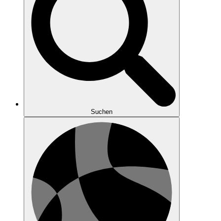
Suchen