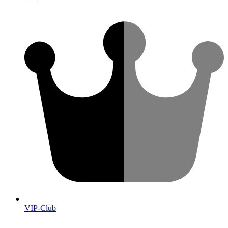
VIP-Club