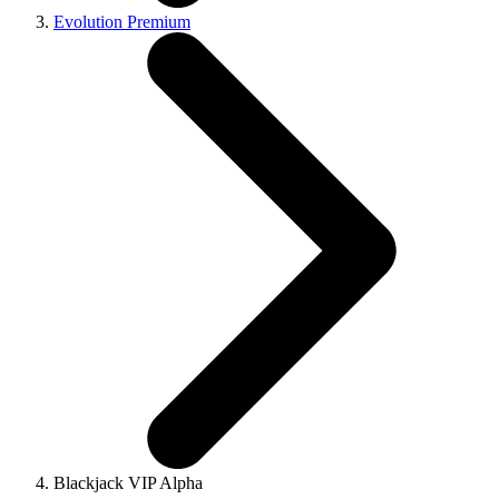
Evolution Premium
Blackjack VIP Alpha