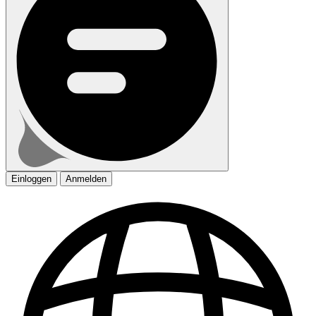
Einloggen
Anmelden