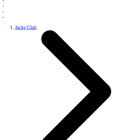
-
-
-
Jacks Club