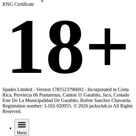
RNG Certificate
18+
Spades Limited - Version 1785523796692 - Incorporated in Costa
Rica, Provincia 06 Puntarenas, Canton 11 Garabito, Jaco, Costado
Este De La Municipalidad De Garabito, Bufete Sanchez Chavarria.
Registration number: 3-102-920955. © 2026 jacksclub.io All Rights
Reserved.
Menü