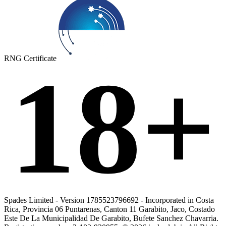
RNG Certificate
18+
Spades Limited - Version 1785523796692 - Incorporated in Costa
Rica, Provincia 06 Puntarenas, Canton 11 Garabito, Jaco, Costado
Este De La Municipalidad De Garabito, Bufete Sanchez Chavarria.