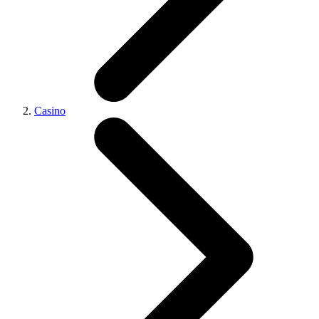
Casino