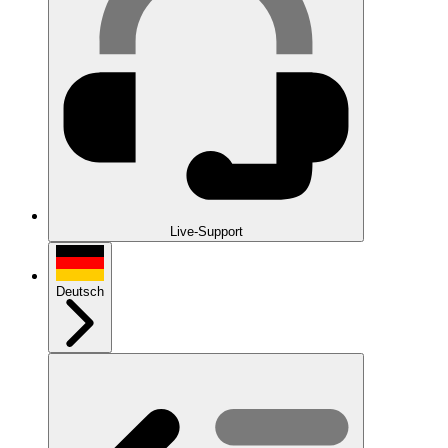
Live-Support
Deutsch