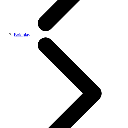
Boldplay