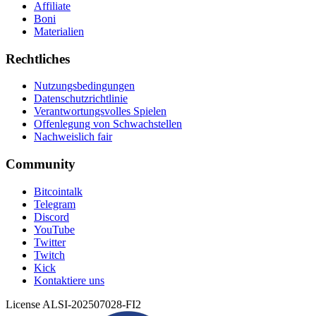
Affiliate
Boni
Materialien
Rechtliches
Nutzungsbedingungen
Datenschutzrichtlinie
Verantwortungsvolles Spielen
Offenlegung von Schwachstellen
Nachweislich fair
Community
Bitcointalk
Telegram
Discord
YouTube
Twitter
Twitch
Kick
Kontaktiere uns
License ALSI-202507028-FI2