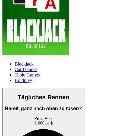
Blackjack
Card Game
Table Games
Boldplay
Tägliches Rennen
Bereit, ganz nach oben zu rasen?
Preis
Pool
1
.
000
,
$
00