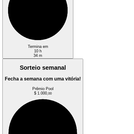
Termina em
10
h
34
m
Sorteio semanal
Fecha a semana com uma vitória!
Prêmio
Pool
$
1
.
000
,
00