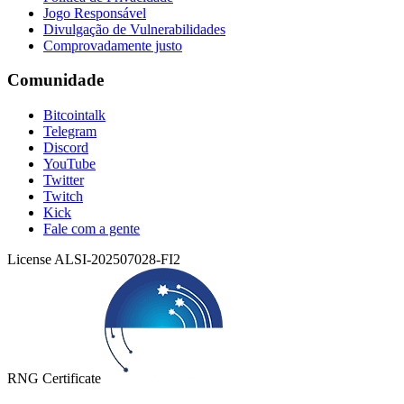
Jogo Responsável
Divulgação de Vulnerabilidades
Comprovadamente justo
Comunidade
Bitcointalk
Telegram
Discord
YouTube
Twitter
Twitch
Kick
Fale com a gente
License ALSI-202507028-FI2
RNG Certificate