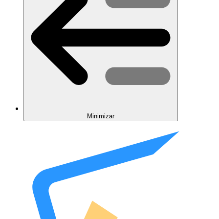
Minimizar