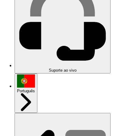
Suporte ao vivo
Português