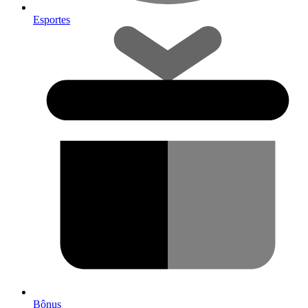
Esportes
Bônus