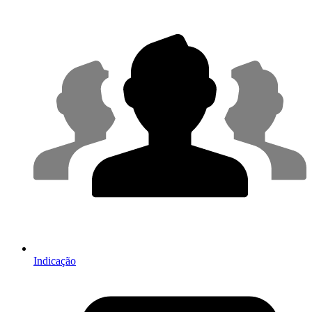
Indicação