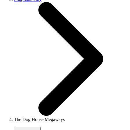
The Dog House Megaways