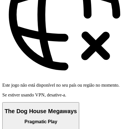
Este jogo não está disponível no seu país ou região no momento.
Se estiver usando VPN, desative-a.
The Dog House Megaways
Pragmatic Play