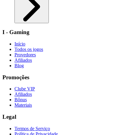
I - Gaming
Início
Todos os jogos
Provedores
Afiliados
Blog
Promoções
Clube VIP
Afiliados
Bônus
Materiais
Legal
Termos de Serviço
Política de Privacidade