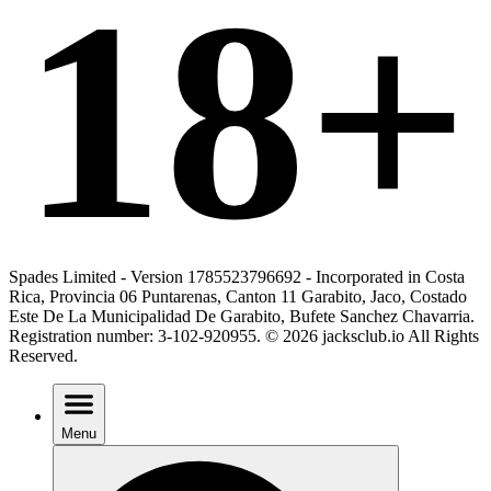
18+
Spades Limited - Version 1785523796692 - Incorporated in Costa
Rica, Provincia 06 Puntarenas, Canton 11 Garabito, Jaco, Costado
Este De La Municipalidad De Garabito, Bufete Sanchez Chavarria.
Registration number: 3-102-920955. © 2026 jacksclub.io All Rights
Reserved.
Menu