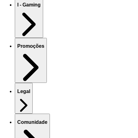
I - Gaming
Promoções
Legal
Comunidade