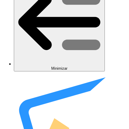
Minimizar