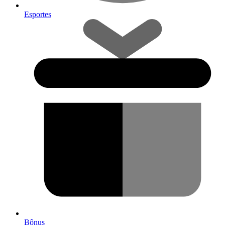
Esportes
Bônus