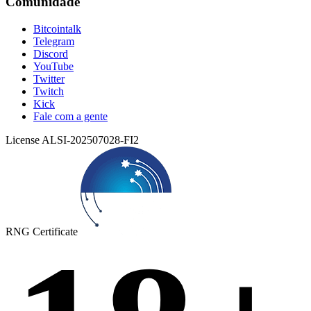
Comunidade
Bitcointalk
Telegram
Discord
YouTube
Twitter
Twitch
Kick
Fale com a gente
License ALSI-202507028-FI2
RNG Certificate