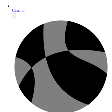
Cassino