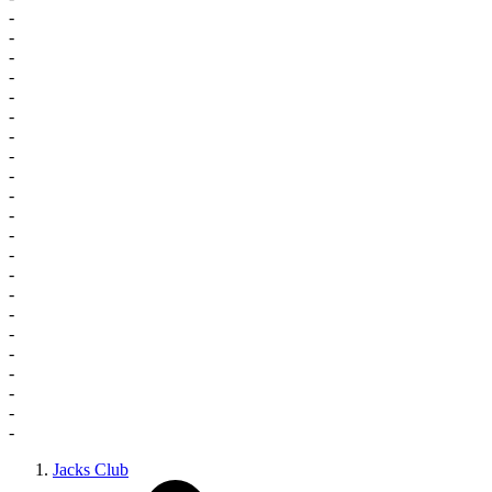
-
-
-
-
-
-
-
-
-
-
-
-
-
-
-
-
-
-
-
-
-
-
Jacks Club