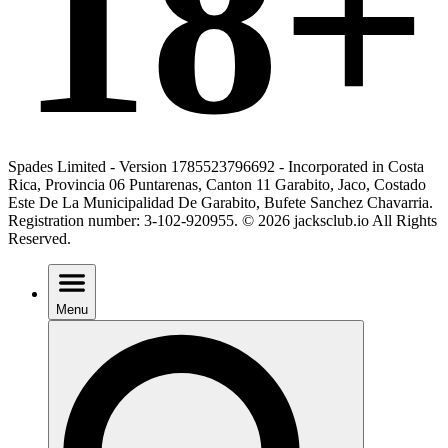
18+
Spades Limited - Version 1785523796692 - Incorporated in Costa
Rica, Provincia 06 Puntarenas, Canton 11 Garabito, Jaco, Costado
Este De La Municipalidad De Garabito, Bufete Sanchez Chavarria.
Registration number: 3-102-920955. © 2026 jacksclub.io All Rights
Reserved.
Menu