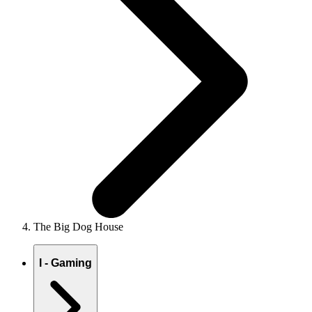
The Big Dog House
I - Gaming