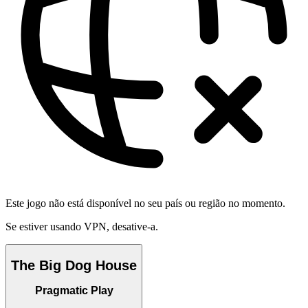
Este jogo não está disponível no seu país ou região no momento.
Se estiver usando VPN, desative-a.
The Big Dog House
Pragmatic Play